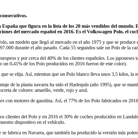
consecutivos.
n
Espa
ñ
a
que figura en la lista de los 20 más vendidos del
mundo. El
cio
ne
s
del
merca
do
e
spañol
en
2016
.
Es el Volkswagen Polo, el co
 Polo, un modelo que llegó al mercado en el año 1975 y que se produc
97.000 durante el año pasado. Cada 55 segundos sale un Polo de la cad
europeos y por cerca del 40% de los clientes españoles. Los japoneses t
olo un 0,41% de los Polo producidos en 2016 fueron de este color).
 que se elija. Así, mientras que un Polo blanco lleva unos 3,5 kilos, la 
ntaje de la planta navarra ha sido el Harlequín (año 1995), que se man
creta de colores: amarillo, verde, rojo y azul.
s con motores de gasolina. Así, el 77% de los Polo fabricados en 2016
 los clientes del Polo y en 2016 el 30% de coches producidos en Landa
nuestro dispositivo en el vehículo.
e se fabrica en Navarra, que también ha producido la versión más poten