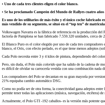
• Uno de cada tres clientes eligen el color blanco.
• Se ha proclamado Campeón del Mundo de Rallyes cuatro
años
Es uno de los utilitarios de más éxito y el único coche
fabrica
do
e
más vendido de su segmento, se situó en el
“
t
op
t
en
”
de
matricula
Volkswagen Navarra es la fábrica de referencia en la producción del
factoría de Pamplona se han fabricado 7.559.320 unidades, cerca de 2
El Blanco Puro es el color elegido por uno de cada tres compradores 
blanco, el Orix, con efecto perlado, es el que tiene menos adeptos (s
Cada Polo necesita entre 3 y 4 kilos de pintura, dependiendo del color
Pero, sin duda, el Polo más
colorido
que ha salido de la cadena de mo
es difícil de olvidar su carrocería vestida con una combinación nada dis
Los compradores del Polo se decantan en su gran mayoría por versione
21% equipaba cambio automático DSG.
Como no podía ser de otra forma, la conectividad gana adeptos entre
permite tener todas las aplicaciones (música, navegación, etcétera) de 
Actualmente, el Polo GTI -192 caballos- es la versión más potente qu