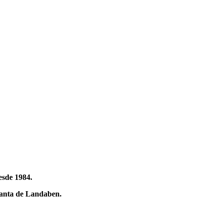
esde 1984.
lan
t
a
de Landaben.