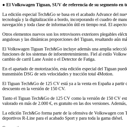
● El Volkswagen Tiguan, SUV de referencia de su segmento en tér
La edición especial Tech&Go se basa en el acabado Advance del nuevo
tecnología y la digitalización a bordo, incorporando el cuadro de man
navegación y toda clase de información útil en tiempo real. El aspecto
Otros elementos nuevos son los retrovisores exteriores plegables eléct
angulosas y las dinámicas proporciones del Tiguan, resaltando aún más
El Volkswagen Tiguan Tech&Go incluye además una amplia selección d
funciones de los sistemas de infoentretenimiento. Fiel al estilo Volks
cambio de carril Lane Assist o el Detector de Fatiga.
En el apartado de motorización, esta edición especial del Tiguan pu
transmisión DSG de seis velocidades y tracción total 4Motion.
El Tiguan Tech&Go de 125 CV está ya a la venta en España a partir d
descuento en la versión de 150 CV.
Tanto el Tiguan Tech&Go de 125 CV como la versión de 150 CV están 
valorado en más de 2.000 €, es gratuito en las dos versiones. Además
La edición Tech&Go forma parte de la ofensiva de Volkswagen con Ti
deportivos R-Line para el acabado Sport y para toda la gama diésel.