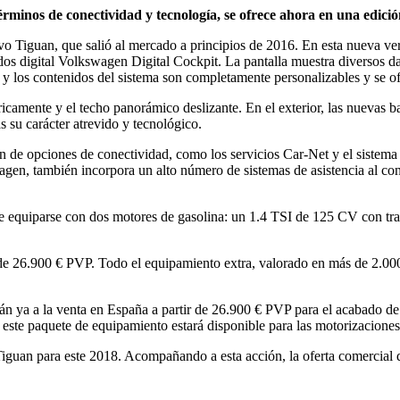
minos de conectividad y tecnología, se ofrece ahora en una edició
 Tiguan, que salió al mercado a principios de 2016. En esta nueva ve
dos digital Volkswagen Digital Cockpit. La pantalla muestra diversos dat
 y los contenidos del sistema son completamente personalizables y se of
ricamente y el techo panorámico deslizante. En el exterior, las nuevas 
 su carácter atrevido y tecnológico.
e opciones de conectividad, como los servicios Car-Net y el sistema
wagen, también incorpora un alto número de sistemas de asistencia al co
ede equiparse con dos motores de gasolina: un 1.4 TSI de 125 CV con tr
e 26.900 € PVP. Todo el equipamiento extra, valorado en más de 2.000 
ya a la venta en España a partir de 26.900 € PVP para el acabado de
, este paquete de equipamiento estará disponible para las motorizacion
guan para este 2018. Acompañando a esta acción, la oferta comercial 