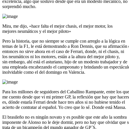
excelencia, algo que sostuvo desde que era un modesto mecánico, no
sorprendió mucho.
Mira, me dijo, «hace falta el mejor chasis, el mejor motor, los
mejores neumáticos y el mejor piloto»
Pero la historia, que no siempre se cumple con arreglo a la lógica en
temas de la F1, le está demostrando a Ron Dennis, que su afirmación
entonces no sirve ahora en el caso de Ferrari, donde, ni el chasis, ni
los neumáticos ni los motores, están a la altura del mejor piloto y,
sin embargo, ahí está el asturiano, hijo de un modesto trabajador y de
una empleada encabezando el campeonato y brindando un espectácul
inolvidable como el del domingo en Valencia.
Para los millones de seguidores del Caballino Rampante, entre los qu
me cuento desde que vi mi primer GP, la reflexión que hay que hacer
es, dónde estaría Ferrari desde hace tres años si no hubiese tenido el
acierto de contratar al español. Yo creo que lo sé. Donde está Massa.
El brasileño no es ningún novato y es posible que este año la sombra
imponente de Alonso no le deje dormir, pero no hay que olvidar que s
trata de un bicampeón del mundo ganador de GP´S.