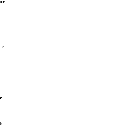
 me
 de
o
e
se
e