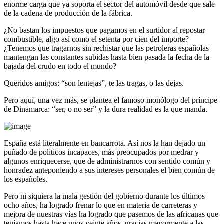
enorme carga que ya soporta el sector del automóvil desde que sale
de la cadena de producción de la fábrica.
¿No bastan los impuestos que pagamos en el surtidor al repostar
combustible, algo así como el setenta por cien del importe?
¿Tenemos que tragarnos sin rechistar que las petroleras españolas
mantengan las constantes subidas hasta bien pasada la fecha de la
bajada del crudo en todo el mundo?
Queridos amigos: “son lentejas”, te las tragas, o las dejas.
Pero aquí, una vez más, se plantea el famoso monólogo del príncipe
de Dinamarca: “ser, o no ser” y la dura realidad es la que manda.
España está literalmente en bancarrota. Así nos la han dejado un
puñado de políticos incapaces, más preocupados por medrar y
algunos enriquecerse, que de administrarnos con sentido común y
honradez anteponiendo a sus intereses personales el bien común de
los españoles.
Pero ni siquiera la mala gestión del gobierno durante los últimos
ocho años, ha logrado frenar lo que en materia de carreteras y
mejora de nuestras vías ha logrado que pasemos de las africanas que
teníamos hasta hace unos veinte años, gracias mayormente a las