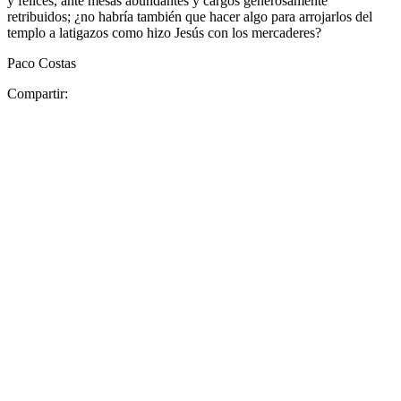
y felices, ante mesas abundantes y cargos generosamente
retribuidos; ¿no habría también que hacer algo para arrojarlos del
templo a latigazos como hizo Jesús con los mercaderes?
Paco Costas
Compartir: