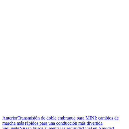
Anterior
Transmisión de doble embrague para MINI: cambios de
marcha más rápidos para una conducción más divertida
Siguiente
Nissan busca aumentar la seguridad vial en Navidad