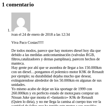
1 comentario
ivan
el 24 de enero de 2018 a las 12:34
Viva Paco Costas!!!!!
De todos modos, parece que hay motores diesel hoy dia que
debido a las medidas anticontaminación (valvulas RGB,
filtros,catalizadores y demas pamplinas), parecen hechos de
manteca.
Hay gente por ahí que se asombra de llegar a los 150.000km
con un diesel…pongamos el polemico motor K9K de Renault
por ejemplo; su durabilidad dejaba mucho que desear,
extinguiendose alrededor de los 50.000km en algunas de sus
unidades.
Yo mismo acabo de dejar un kia sportage de 1999 con
260.000km y en perfecto estado de motor,para comprar un
Nissan Juke que monta el «fantastico» K9k de Renault
(Quien lo diria), y no me llega la camisa al cuerpo tras ver la
cantidad de fallos que ha tenido este motor a sus espaldas…