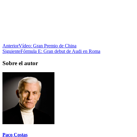
Anterior
Vídeo: Gran Premio de China
Siguiente
Fórmula E: Gran debut de Audi en Roma
Sobre el autor
Paco Costas