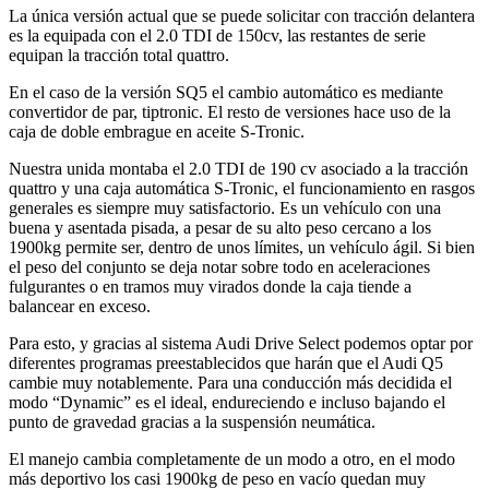
La única versión actual que se puede solicitar con tracción delantera
es la equipada con el 2.0 TDI de 150cv, las restantes de serie
equipan la tracción total quattro.
En el caso de la versión SQ5 el cambio automático es mediante
convertidor de par, tiptronic. El resto de versiones hace uso de la
caja de doble embrague en aceite S-Tronic.
Nuestra unida montaba el 2.0 TDI de 190 cv asociado a la tracción
quattro y una caja automática S-Tronic, el funcionamiento en rasgos
generales es siempre muy satisfactorio. Es un vehículo con una
buena y asentada pisada, a pesar de su alto peso cercano a los
1900kg permite ser, dentro de unos límites, un vehículo ágil. Si bien
el peso del conjunto se deja notar sobre todo en aceleraciones
fulgurantes o en tramos muy virados donde la caja tiende a
balancear en exceso.
Para esto, y gracias al sistema Audi Drive Select podemos optar por
diferentes programas preestablecidos que harán que el Audi Q5
cambie muy notablemente. Para una conducción más decidida el
modo “Dynamic” es el ideal, endureciendo e incluso bajando el
punto de gravedad gracias a la suspensión neumática.
El manejo cambia completamente de un modo a otro, en el modo
más deportivo los casi 1900kg de peso en vacío quedan muy