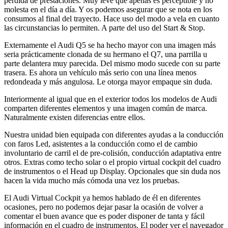
perdida de prestaciones. Muy leve que apenas es perceptible y no
molesta en el día a día. Y os podemos asegurar que se nota en los
consumos al final del trayecto. Hace uso del modo a vela en cuanto
las circunstancias lo permiten. A parte del uso del Start & Stop.
Externamente el Audi Q5 se ha hecho mayor con una imagen más
seria prácticamente clonada de su hermano el Q7, una parrilla u
parte delantera muy parecida. Del mismo modo sucede con su parte
trasera. Es ahora un vehículo más serio con una línea menos
redondeada y más angulosa. Le otorga mayor empaque sin duda.
Interiormente al igual que en el exterior todos los modelos de Audi
comparten diferentes elementos y una imagen común de marca.
Naturalmente existen diferencias entre ellos.
Nuestra unidad bien equipada con diferentes ayudas a la conducción
con faros Led, asistentes a la conducción como el de cambio
involuntario de carril el de pre-colisión, conducción adaptativa entre
otros. Extras como techo solar o el propio virtual cockpit del cuadro
de instrumentos o el Head up Display. Opcionales que sin duda nos
hacen la vida mucho más cómoda una vez los pruebas.
El Audi Virtual Cockpit ya hemos hablado de él en diferentes
ocasiones, pero no podemos dejar pasar la ocasión de volver a
comentar el buen avance que es poder disponer de tanta y fácil
información en el cuadro de instrumentos. El poder ver el navegador