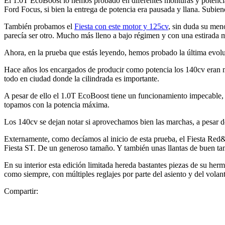
El 1.0T EcoBoost lo hemos probado en diferentes monturas y potenci
Ford Focus, si bien la entrega de potencia era pausada y llana. Subie
También probamos el
Fiesta con este motor y 125cv
, sin duda su men
parecía ser otro. Mucho más lleno a bajo régimen y con una estirada 
Ahora, en la prueba que estás leyendo, hemos probado la última evol
Hace años los encargados de producir como potencia los 140cv eran me
todo en ciudad donde la cilindrada es importante.
A pesar de ello el 1.0T EcoBoost tiene un funcionamiento impecable, 
topamos con la potencia máxima.
Los 140cv se dejan notar si aprovechamos bien las marchas, a pesar d
Externamente, como decíamos al inicio de esta prueba, el Fiesta Red&
Fiesta ST. De un generoso tamaño. Y también unas llantas de buen t
En su interior esta edición limitada hereda bastantes piezas de su her
como siempre, con múltiples reglajes por parte del asiento y del volan
Compartir: