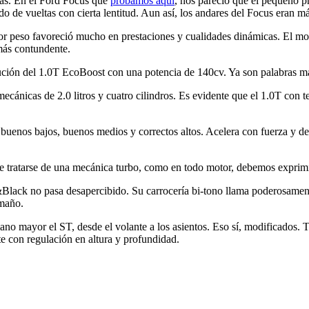
as. En el Ford Focus que
probamos aquí
, nos pareció que el pequeño p
ndo de vueltas con cierta lentitud. Aun así, los andares del Focus eran
or peso favoreció mucho en prestaciones y cualidades dinámicas. El moto
más contundente.
ución del 1.0T EcoBoost con una potencia de 140cv. Ya son palabras ma
cánicas de 2.0 litros y cuatro cilindros. Es evidente que el 1.0T con 
buenos bajos, buenos medios y correctos altos. Acelera con fuerza y de
e tratarse de una mecánica turbo, como en todo motor, debemos exprimir
Black no pasa desapercibido. Su carrocería bi-tono llama poderosamente
amaño.
mano mayor el ST, desde el volante a los asientos. Eso sí, modificados.
te con regulación en altura y profundidad.