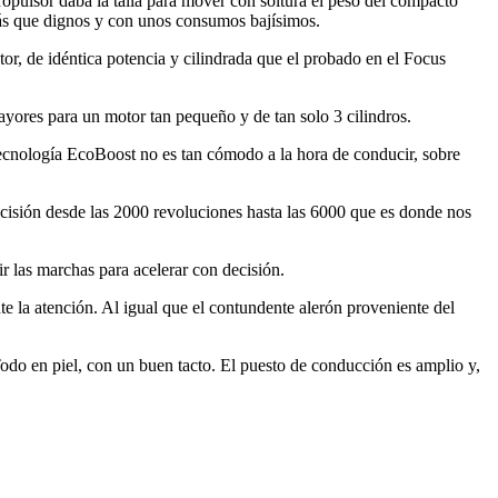
ropulsor daba la talla para mover con soltura el peso del compacto
 más que dignos y con unos consumos bajísimos.
r, de idéntica potencia y cilindrada que el probado en el Focus
yores para un motor tan pequeño y de tan solo 3 cilindros.
tecnología EcoBoost no es tan cómodo a la hora de conducir, sobre
cisión desde las 2000 revoluciones hasta las 6000 que es donde nos
 las marchas para acelerar con decisión.
 la atención. Al igual que el contundente alerón proveniente del
 Todo en piel, con un buen tacto. El puesto de conducción es amplio y,