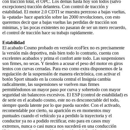
con tracción total, el OPC. Los demás hasta hoy son todos (salvo
excepciones) tracción delantera. Con control de tracción y
estabilidad. El motor 2.0 CDTI se muestra perezoso a bajas vueltas,
la «patada» hace aparición sobre las 2000 revoluciones, con esto
queremos decir que a bajas vueltas las perdidas de tracción son
minimas, y las pocas existentes no pasaran de ser un mero recuerdo,
el control de tracción hace su trabajo rapidamente.
Estabilidad
El acabado Cosmo probado en versión ecoFlex no es precisamente
la versión más deportiva, más bien todo lo contrario, cuenta con
excelentes acabados y prima el confort ante todo. Las suspensiones
son firmes, no secas. Y tienden a acusar el peso del motor en giros
lentos con curvas cerradas. Para eso como extra disponemos de la
regulación de la suspensión de manera electrónica, con activar el
botón Sport situado en la consola central el Insignia cambia
radicalmente, las suspensiones se vuelven mas firmes
permitiéndonos un mayor paso por curva y sobretodo con mayor
seguridad sin balanceos excesivos. El ESP (control de estabilidad) es
de serie en el acabado cosmo, este no es desconectable del todo,
siempre queda latente por lo que pueda suceder. Con el activado,
recomendable por cierto, su aparición es en momentos muy
puntuales cuando el vehículo ya a perdido la trayectoria y el
conductor ya no a podido rectificar, esto para en casos muy
extremos, nunca o casi nunca nos sucederá en una conducción