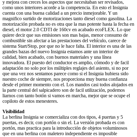
y mejora con creces los aspectos que necesitaban ser revisados,
como unos interiores acorde a la competencia. En esto el Insignia
cuenta con una buena calidad a un precio inmejorable. Y un
magnifico surtido de motorizaciones tanto diesel como gasolina. La
motorización probada no es otra que la mas potente hasta la fecha en
diesel, el motor 2.0 CDTI de 160cv en acabado ecoFLEX. Lo que
quiere decir que sus emisiones son mas bajas, menor consumo de
combustible sin afectar a las prestaciones del vehículo, carece de
sistema Start/Stop, por que no le hace falta. El interior es una de las
grandes bazas del nuevo Insignia estamos ante un interior de
calidad, bien acabado, con buenos materiales y una línea
innovadora. El puesto del conductor es amplio, cómodo y de facil
adaptación no solo por los múltiples reglajes del asiento, si no por
que una vez nos sentamos parece como si el Insignia hubiera sido
nuestro coche de siempre, nos proporciona muy buena confianza
desde el primer momento con el. Los mandos casi todos alojados en
la parte central del salpicadero son de facil utilización, podemos
liarnos con tanto botón si vamos en marcha, mejor que se ocupe el
copiloto de estos menesteres.
Visibilidad
La berlina Insignia se comercializa con dos tipos, 4 puertas y 5
puertas, es decir, con portón o sin el. La versión probada es con
portón, mas practica para la introducción de objetos voluminosos
que en una berlina con maletero independiente es imposible