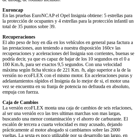
Euroncap
En las pruebas EuroNCAP el Opel Insignia obtiene: 5 estrellas para
la protección de ocupantes y 4 estrellas para la protección infantil un
total de 35 puntos sobre 39.
Recuperaciones
El alto peso de hoy en día en los vehículos en general pasa factura a
las prestaciones, aun teniendo a nuestra disposición 160cv las
recuperaciones y aceleraciones del Insignia son corrientes, buenas se
podría decir, ya que es capaz de bajar de los 10 segundos en el 0 a
100 Km./h, para ser exactos 9,5 segundos. Con una velocidad
máxima según ficha técnica de 221 Km. /h, algo superior a la de la
versión no ecoFLEX con el mismo motor. En aceleraciones puras y
adelantamientos rápidos el Insignia da lo mejor de si, el motor una
vez se encuentra en su franja de potencia no defrauda en absoluto,
empuja con fuerza.
Caja de Cambios
La versión ecoFLEX monta una caja de cambios de seis relaciones,
al ser una versión eco las tres ultimas marchas son mas largas,
buscando una menor contaminación y el ahorro de carburante. El
escalón de tercera a cuarta velocidad es muy acusado, dejando
prácticamente al motor ahogado si cambiamos sobre las 2000
vueltas. La sexta es poco utilizable por su desarrollo tan largo, en