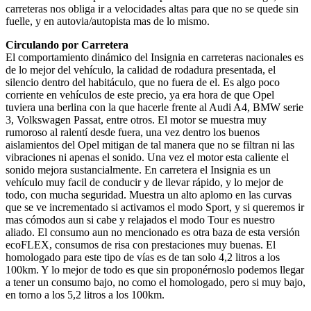
carreteras nos obliga ir a velocidades altas para que no se quede sin
fuelle, y en autovia/autopista mas de lo mismo.
Circulando por Carretera
El comportamiento dinámico del Insignia en carreteras nacionales es
de lo mejor del vehículo, la calidad de rodadura presentada, el
silencio dentro del habitáculo, que no fuera de el. Es algo poco
corriente en vehículos de este precio, ya era hora de que Opel
tuviera una berlina con la que hacerle frente al Audi A4, BMW serie
3, Volkswagen Passat, entre otros. El motor se muestra muy
rumoroso al ralentí desde fuera, una vez dentro los buenos
aislamientos del Opel mitigan de tal manera que no se filtran ni las
vibraciones ni apenas el sonido. Una vez el motor esta caliente el
sonido mejora sustancialmente. En carretera el Insignia es un
vehículo muy facil de conducir y de llevar rápido, y lo mejor de
todo, con mucha seguridad. Muestra un alto aplomo en las curvas
que se ve incrementado si activamos el modo Sport, y si queremos ir
mas cómodos aun si cabe y relajados el modo Tour es nuestro
aliado. El consumo aun no mencionado es otra baza de esta versión
ecoFLEX, consumos de risa con prestaciones muy buenas. El
homologado para este tipo de vías es de tan solo 4,2 litros a los
100km. Y lo mejor de todo es que sin proponérnoslo podemos llegar
a tener un consumo bajo, no como el homologado, pero si muy bajo,
en torno a los 5,2 litros a los 100km.