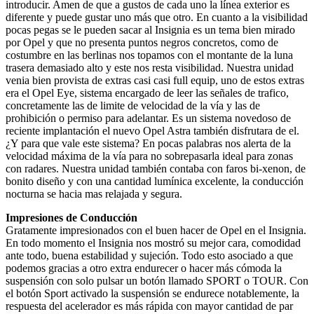
introducir. Amen de que a gustos de cada uno la línea exterior es
diferente y puede gustar uno más que otro. En cuanto a la visibilidad
pocas pegas se le pueden sacar al Insignia es un tema bien mirado
por Opel y que no presenta puntos negros concretos, como de
costumbre en las berlinas nos topamos con el montante de la luna
trasera demasiado alto y este nos resta visibilidad. Nuestra unidad
venia bien provista de extras casi casi full equip, uno de estos extras
era el Opel Eye, sistema encargado de leer las señales de trafico,
concretamente las de limite de velocidad de la vía y las de
prohibición o permiso para adelantar. Es un sistema novedoso de
reciente implantación el nuevo Opel Astra también disfrutara de el.
¿Y para que vale este sistema? En pocas palabras nos alerta de la
velocidad máxima de la vía para no sobrepasarla ideal para zonas
con radares. Nuestra unidad también contaba con faros bi-xenon, de
bonito diseño y con una cantidad lumínica excelente, la conducción
nocturna se hacia mas relajada y segura.
Impresiones de Conducción
Gratamente impresionados con el buen hacer de Opel en el Insignia.
En todo momento el Insignia nos mostró su mejor cara, comodidad
ante todo, buena estabilidad y sujeción. Todo esto asociado a que
podemos gracias a otro extra endurecer o hacer más cómoda la
suspensión con solo pulsar un botón llamado SPORT o TOUR. Con
el botón Sport activado la suspensión se endurece notablemente, la
respuesta del acelerador es más rápida con mayor cantidad de par