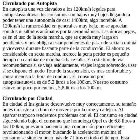
Circulando por Autopista
En autopista una vez clavados a los 120km/h legales para
autopistas/autovias los consumos son bajos muy bajos llegando a
poder tener una autonomía de casi 1400km, algo increíble. A
120km/h la rumorosidad en general es muy baja, no se aprecian
sonidos ni silbidos anómalos por la aerodinámica. Las únicas pegas,
es en el uso de la sexta marcha, que se queda muy larga en
pendientes y nos obliga a estar pendientes de pasar de sexta a quinta
y viceversa durante bastante parte de la conducción. El ahorro es
considerable en sexta marcha, merece la pena perder es pequeño
tiempo en cambiar de marcha si hace falta. En este tipo de vía
recomendamos si se viaja asiduamente, viajes largos sobretodo, usar
si se dispone el modo Tour de la suspensión, es mas confortable y
cansa menos a la hora de conducir. El consumo por
autopista/autovía es de 5,2 litros a los 100km. Nuestro consumo
estuvo un poco por encima, 5,8 litros a los 100km.
Circulando por Ciudad
En ciudad el Insignia se desenvuelve muy correctamente, su tamaño
no es un lastre a la hora de moverse por la urbe y callejear. Al
aparcar tampoco tendremos problemas con el. El consumo en ciudad
sigue siendo bajo, el consumo que homologa Opel es de 6,8 litros a
los 100km, pues aun haciendo una conducción poco eficiente,
revolucionando el motor, buscando la aceleración máxima el
consumo se situó en poco más de 7 litros en todo el tiempo. Esta