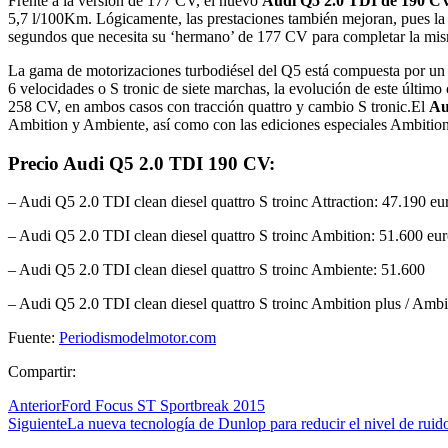
Frente a la versión de 177 CV, el nuevo
Audi Q5 2.0 TDI de 190 C
5,7 l/100Km. Lógicamente, las prestaciones también mejoran, pues la
segundos que necesita su ‘hermano’ de 177 CV para completar la mi
La gama de motorizaciones turbodiésel del Q5 está compuesta por un
6 velocidades o S tronic de siete marchas, la evolución de este últim
258 CV, en ambos casos con tracción quattro y cambio S tronic.El
Au
Ambition y Ambiente, así como con las ediciones especiales Ambition
Precio Audi Q5 2.0 TDI 190 CV:
– Audi Q5 2.0 TDI clean diesel quattro S troinc Attraction: 47.190 eu
– Audi Q5 2.0 TDI clean diesel quattro S troinc Ambition: 51.600 eu
– Audi Q5 2.0 TDI clean diesel quattro S troinc Ambiente: 51.600
– Audi Q5 2.0 TDI clean diesel quattro S troinc Ambition plus / Ambi
Fuente:
Periodismodelmotor.com
Compartir:
Anterior
Ford Focus ST Sportbreak 2015
Siguiente
La nueva tecnología de Dunlop para reducir el nivel de ruid