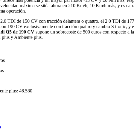
V
ofrece más potencia y un mayor par motor -13 CV y 20 Nm más, respe
 velocidad máxima se sitúa ahora en 210 Km/h, 10 Km/h más, y es capa
sma operación.
 2.0 TDI de 150 CV con tracción delantera o quattro, el 2.0 TDI de 1
o con 190 CV exclusivamente con tracción quattro y cambio S tronic, y 
di Q5 de 190 CV
supone un sobrecoste de 500 euros con respecto a l
 plus y Ambiente plus.
ros
ros
ente plus: 46.580
o