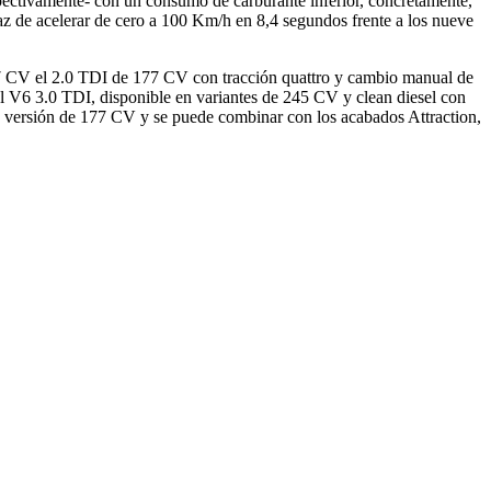
ctivamente- con un consumo de carburante inferior, concretamente,
z de acelerar de cero a 100 Km/h en 8,4 segundos frente a los nueve
77 CV el 2.0 TDI de 177 CV con tracción quattro y cambio manual de
el V6 3.0 TDI, disponible en variantes de 245 CV y clean diesel con
a versión de 177 CV y se puede combinar con los acabados Attraction,