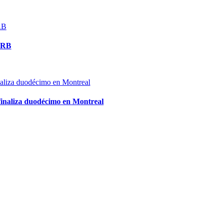
ERB
 finaliza duodécimo en Montreal