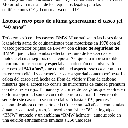
Motorrad van más allá de los requisitos legales para las
certificaciones CE y la normativa de la UE.
Estética
retro
pero de última generación: el casco jet
“40 años”
Todo empezó con los cascos. BMW Motorrad sentó las bases de su
legendaria gama de equipamientos para motoristas en 1978 con el
“casco protector original de BMW” con
diseño de seguridad de
BMW
, que incluía bandas reflectantes: uno de los cascos de
motocicleta más seguros de su época. Así que era imprescindible
incorporar un casco muy especial a la colección del aniversario:
el
casco jet “40 años”
, que combina el aspecto
retro chic
con una
mayor comodidad y características de seguridad contemporáneas. La
calota del casco está hecha de fibra de vidrio y fibra de carbono,
mientras que el acolchado consta de microfibras de calidad premium
con detalles en rojo. El marco y la correa de las gafas que se ofrecen
de forma opcional son de cuero de ternero natural. La versión de
serie de este casco no se comercializará hasta 2019, pero está
disponible ahora como parte de la Colección “40 años”, con bandas
dinámicas en azul y rojo, la inscripción “since 78”, el logotipo
“BMW” grabado y un emblema “BMW helmets”, aunque solo en
una edición estrictamente limitada a 250 unidades.