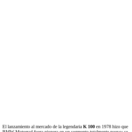
El lanzamiento al mercado de la legendaria
K 100
en 1978 hizo que
BMW Motorrad fuera pionera en un segmento totalmente nuevo: se