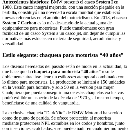
Antecedentes históricos:
BMW presentó el
casco System I
en
1980. Este casco integral mejorado, con una sección plegable en la
barbilla, constituyó una novedad a escala mundial que estableció
nuevas referencias en el ámbito del motociclismo. En 2018, el
casco
System 7 Carbon
es lo más destacado de la actual gama de
equipamientos para motoristas. Puede transformarse con gran
facilidad de un casco System a un casco jet, sin dejar de cumplir las
normativas más estrictas en materia de seguridad, aerodinámica y
versatilidad.
Estilo elegante: chaqueta para motorista “40 años”
Los diseños heredados del pasado están de moda en la actualidad, lo
que hace que la
chaqueta para motorista “40 años”
resulte
doblemente atractiva: tiene un estilo
retro
atemporal combinado con
lo último para motoristas. La producción se limitará a 150 unidades
en la versión para hombre, y solo 50 en la versión para mujer.
Cualquiera que pueda conseguir una de estas chaquetas exclusivas
podrá exhibir un aspecto de la década de 1970 y, al mismo tiempo,
beneficiarse de una calidad de vanguardia.
La exclusiva chaqueta “DarkNite” de BMW Motorrad ha servido
como de punto de partida. Se ofrece protección al motorista
mediante protectores NPL extraíbles en los codos y hombros, junto
con inserciones acolchadas, y se puede añadir en cualquier momento