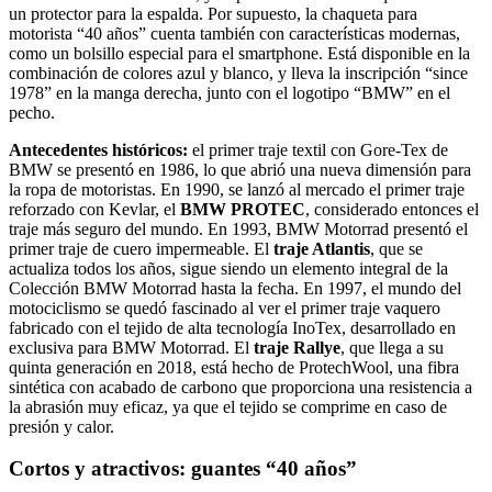
un protector para la espalda. Por supuesto, la chaqueta para
motorista “40 años” cuenta también con características modernas,
como un bolsillo especial para el smartphone. Está disponible en la
combinación de colores azul y blanco, y lleva la inscripción “since
1978” en la manga derecha, junto con el logotipo “BMW” en el
pecho.
Antecedentes históricos:
el primer traje textil con Gore-Tex de
BMW se presentó en 1986, lo que abrió una nueva dimensión para
la ropa de motoristas. En 1990, se lanzó al mercado el primer traje
reforzado con Kevlar, el
BMW PROTEC
, considerado entonces el
traje más seguro del mundo. En 1993, BMW Motorrad presentó el
primer traje de cuero impermeable. El
traje Atlantis
, que se
actualiza todos los años, sigue siendo un elemento integral de la
Colección BMW Motorrad hasta la fecha. En 1997, el mundo del
motociclismo se quedó fascinado al ver el primer traje vaquero
fabricado con el tejido de alta tecnología InoTex, desarrollado en
exclusiva para BMW Motorrad. El
traje Rallye
, que llega a su
quinta generación en 2018, está hecho de ProtechWool, una fibra
sintética con acabado de carbono que proporciona una resistencia a
la abrasión muy eficaz, ya que el tejido se comprime en caso de
presión y calor.
Cortos y atractivos: guantes “40 años”