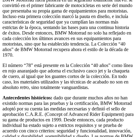
convirtió en el primer fabricante de motocicletas en serie del mundo
que presentaba su propia gama de equipamientos para motoristas.
Incluso esta primera colección marcó la pauta en diseño, e incluía
características de seguridad que ya cumplían las normas más
estrictas de la época, sentando las bases para una continua historia
de éxitos. Desde entonces, BMW Motorrad no solo ha reflejado en
cada colección los últimos avances en sus equipamientos para
motoristas, sino que ha establecido tendencia. La Colección “40
años” de BMW Motorrad recupera ahora el estilo de la década de
1970.
El número “78” está presente en la Colección “40 años” como línea
en rojo anaranjado que adorna el exclusivo casco jet y la chaqueta
de cuero, al igual que los guantes cortos de la colección. En todo
caso, los materiales utilizados y las técnicas de acabado no son en
absoluto
retro
, sino totalmente vanguardistas.
Antecedentes históricos:
dado que durante muchos años no han
existido normas para las pruebas y la certificación, BMW Motorrad
adoptó por su cuenta las medidas necesarias y definió el sello de
aprobación C.A.R.E. (Concept of Advanced Rider Equipment) para
su gama de productos en 1999. Desde entonces, cada producto
individual ha estado sujeto a estrictos requisitos y se prueba de
acuerdo con cinco criterios: seguridad y funcionalidad, innovación,
calidad y durabilidad, sostenibilidad y diseño. Las normas de BMW