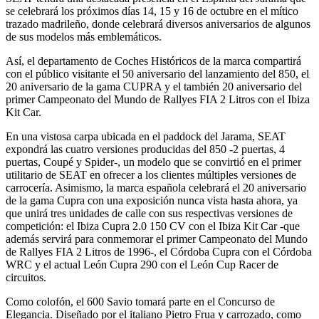
se celebrará los próximos días 14, 15 y 16 de octubre en el mítico
trazado madrileño, donde celebrará diversos aniversarios de algunos
de sus modelos más emblemáticos.
Así, el departamento de Coches Históricos de la marca compartirá
con el público visitante el 50 aniversario del lanzamiento del 850, el
20 aniversario de la gama CUPRA y el también 20 aniversario del
primer Campeonato del Mundo de Rallyes FIA 2 Litros con el Ibiza
Kit Car.
En una vistosa carpa ubicada en el paddock del Jarama, SEAT
expondrá las cuatro versiones producidas del 850 -2 puertas, 4
puertas, Coupé y Spider-, un modelo que se convirtió en el primer
utilitario de SEAT en ofrecer a los clientes múltiples versiones de
carrocería. Asimismo, la marca española celebrará el 20 aniversario
de la gama Cupra con una exposición nunca vista hasta ahora, ya
que unirá tres unidades de calle con sus respectivas versiones de
competición: el Ibiza Cupra 2.0 150 CV con el Ibiza Kit Car -que
además servirá para conmemorar el primer Campeonato del Mundo
de Rallyes FIA 2 Litros de 1996-, el Córdoba Cupra con el Córdoba
WRC y el actual León Cupra 290 con el León Cup Racer de
circuitos.
Como colofón, el 600 Savio tomará parte en el Concurso de
Elegancia. Diseñado por el italiano Pietro Frua y carrozado, como