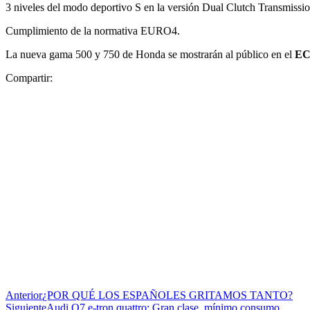
3 niveles del modo deportivo S en la versión Dual Clutch Transmissi
Cumplimiento de la normativa EURO4.
La nueva gama 500 y 750 de Honda se mostrarán al público en el
E
Compartir:
Anterior
¿POR QUÉ LOS ESPAÑOLES GRITAMOS TANTO?
Siguiente
Audi Q7 e-tron quattro: Gran clase, mínimo consumo