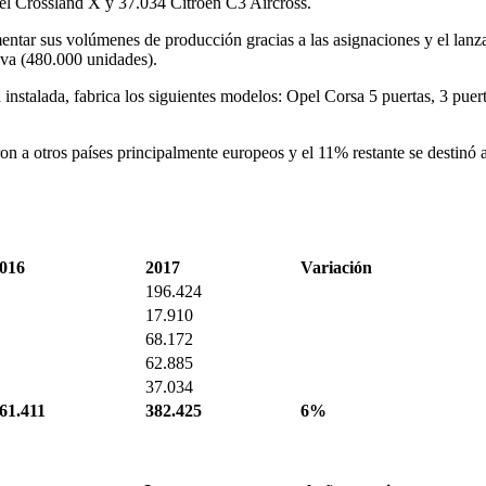
l Crossland X y 37.034 Citröen C3 Aircross.
mentar sus volúmenes de producción gracias a las asignaciones y el lan
iva (480.000 unidades).
 instalada, fabrica los siguientes modelos: Opel Corsa 5 puertas, 3 p
 a otros países principalmente europeos y el 11% restante se destinó a
016
2017
Variación
196.424
17.910
68.172
62.885
37.034
61.411
382.425
6%