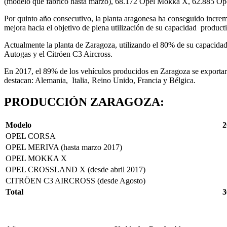
(modelo que fabricó hasta marzo), 68.172 Opel Mokka X, 62.885 Ope
Por quinto año consecutivo, la planta aragonesa ha conseguido incre
mejora hacia el objetivo de plena utilización de su capacidad product
Actualmente la planta de Zaragoza, utilizando el 80% de su capacidad
Autogas y el Citröen C3 Aircross.
En 2017, el 89% de los vehículos producidos en Zaragoza se exportaron
destacan: Alemania, Italia, Reino Unido, Francia y Bélgica.
PRODUCCIÓN ZARAGOZA:
Modelo
2
OPEL CORSA
OPEL MERIVA (hasta marzo 2017)
OPEL MOKKA X
OPEL CROSSLAND X (desde abril 2017)
CITRÖEN C3 AIRCROSS (desde Agosto)
Total
3