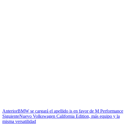
Anterior
BMW se cargará el apellido is en favor de M Performance
Siguiente
Nuevo Volkswagen California Edition, más equipo y la
misma versatilidad