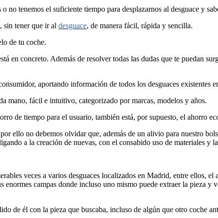
 o no tenemos el suficiente tiempo para desplazarnos al desguace y sabe
 sin tener que ir al
desguace
, de manera fácil, rápida y sencilla.
elo de tu coche.
está en concreto. Además de resolver todas las dudas que te puedan surg
y consumidor, aportando información de todos los desguaces existentes 
a mano, fácil e intuitivo, categorizado por marcas, modelos y años.
rro de tiempo para el usuario, también está, por supuesto, el ahorro e
 por ello no debemos olvidar que, además de un alivio para nuestro bolsi
ligando a la creación de nuevas, con el consabido uso de materiales y 
rables veces a varios desguaces localizados en Madrid, entre ellos, e
sus enormes campas donde incluso uno mismo puede extraer la pieza y ve
ido de él con la pieza que buscaba, incluso de algún que otro coche an