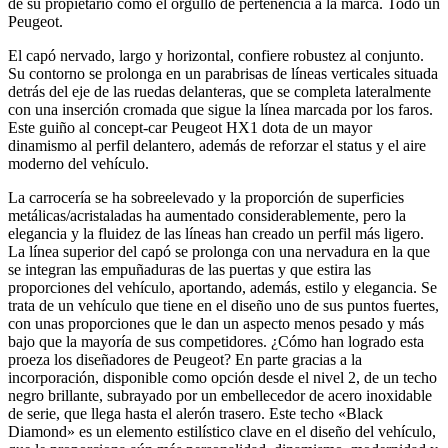
de su propietario como el orgullo de pertenencia a la marca. Todo un
Peugeot.
El capó nervado, largo y horizontal, confiere robustez al conjunto.
Su contorno se prolonga en un parabrisas de líneas verticales situada
detrás del eje de las ruedas delanteras, que se completa lateralmente
con una inserción cromada que sigue la línea marcada por los faros.
Este guiño al concept-car Peugeot HX1 dota de un mayor
dinamismo al perfil delantero, además de reforzar el status y el aire
moderno del vehículo.
La carrocería se ha sobreelevado y la proporción de superficies
metálicas/acristaladas ha aumentado considerablemente, pero la
elegancia y la fluidez de las líneas han creado un perfil más ligero.
La línea superior del capó se prolonga con una nervadura en la que
se integran las empuñaduras de las puertas y que estira las
proporciones del vehículo, aportando, además, estilo y elegancia. Se
trata de un vehículo que tiene en el diseño uno de sus puntos fuertes,
con unas proporciones que le dan un aspecto menos pesado y más
bajo que la mayoría de sus competidores. ¿Cómo han logrado esta
proeza los diseñadores de Peugeot? En parte gracias a la
incorporación, disponible como opción desde el nivel 2, de un techo
negro brillante, subrayado por un embellecedor de acero inoxidable
de serie, que llega hasta el alerón trasero. Este techo «Black
Diamond» es un elemento estilístico clave en el diseño del vehículo,