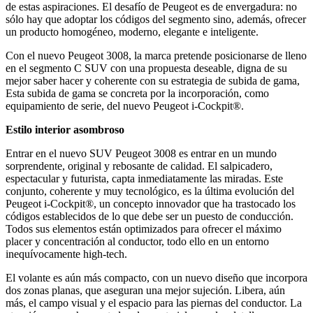
de estas aspiraciones. El desafío de Peugeot es de envergadura: no
sólo hay que adoptar los códigos del segmento sino, además, ofrecer
un producto homogéneo, moderno, elegante e inteligente.
Con el nuevo Peugeot 3008, la marca pretende posicionarse de lleno
en el segmento C SUV con una propuesta deseable, digna de su
mejor saber hacer y coherente con su estrategia de subida de gama,
Esta subida de gama se concreta por la incorporación, como
equipamiento de serie, del nuevo Peugeot i-Cockpit®.
Estilo interior asombroso
Entrar en el nuevo SUV Peugeot 3008 es entrar en un mundo
sorprendente, original y rebosante de calidad. El salpicadero,
espectacular y futurista, capta inmediatamente las miradas. Este
conjunto, coherente y muy tecnológico, es la última evolución del
Peugeot i-Cockpit®, un concepto innovador que ha trastocado los
códigos establecidos de lo que debe ser un puesto de conducción.
Todos sus elementos están optimizados para ofrecer el máximo
placer y concentración al conductor, todo ello en un entorno
inequívocamente high-tech.
El volante es aún más compacto, con un nuevo diseño que incorpora
dos zonas planas, que aseguran una mejor sujeción. Libera, aún
más, el campo visual y el espacio para las piernas del conductor. La