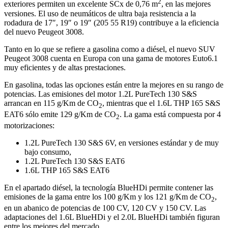
2
exteriores permiten un excelente SCx de 0,76 m
, en las mejores
versiones. El uso de neumáticos de ultra baja resistencia a la
rodadura de 17″, 19″ o 19″ (205 55 R19) contribuye a la eficiencia
del nuevo Peugeot 3008.
Tanto en lo que se refiere a gasolina como a diésel, el nuevo SUV
Peugeot 3008 cuenta en Europa con una gama de motores Euto6.1
muy eficientes y de altas prestaciones.
En gasolina, todas las opciones están entre la mejores en su rango de
potencias. Las emisiones del motor 1.2L PureTech 130 S&S
arrancan en 115 g/Km de CO
, mientras que el 1.6L THP 165 S&S
2
EAT6 sólo emite 129 g/Km de CO
. La gama está compuesta por 4
2
motorizaciones:
1.2L PureTech 130 S&S 6V, en versiones estándar y de muy
bajo consumo,
1.2L PureTech 130 S&S EAT6
1.6L THP 165 S&S EAT6
En el apartado diésel, la tecnología BlueHDi permite contener las
emisiones de la gama entre los 100 g/Km y los 121 g/Km de CO
,
2
en un abanico de potencias de 100 CV, 120 CV y 150 CV. Las
adaptaciones del 1.6L BlueHDi y el 2.0L BlueHDi también figuran
entre los mejores del mercado.