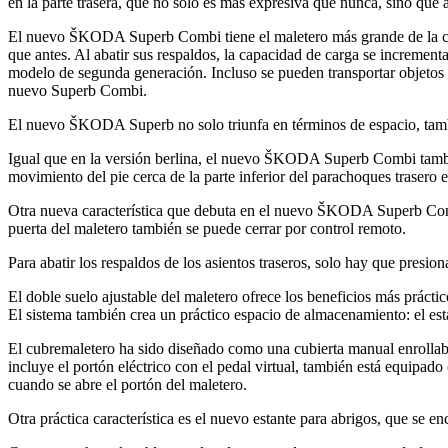
en la parte trasera, que no solo es más expresiva que nunca, sino que
El nuevo ŠKODA Superb Combi tiene el maletero más grande de la cla
que antes. Al abatir sus respaldos, la capacidad de carga se incrementa
modelo de segunda generación. Incluso se pueden transportar objetos l
nuevo Superb Combi.
El nuevo ŠKODA Superb no solo triunfa en términos de espacio, tambié
Igual que en la versión berlina, el nuevo ŠKODA Superb Combi también 
movimiento del pie cerca de la parte inferior del parachoques trasero 
Otra nueva característica que debuta en el nuevo ŠKODA Superb Combi e
puerta del maletero también se puede cerrar por control remoto.
Para abatir los respaldos de los asientos traseros, solo hay que presi
El doble suelo ajustable del maletero ofrece los beneficios más práct
El sistema también crea un práctico espacio de almacenamiento: el esta
El cubremaletero ha sido diseñado como una cubierta manual enrollabl
incluye el portón eléctrico con el pedal virtual, también está equipad
cuando se abre el portón del maletero.
Otra práctica característica es el nuevo estante para abrigos, que se 