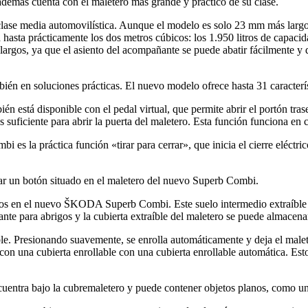
 además cuenta con el maletero más grande y práctico de su clase.
se media automovilística. Aunque el modelo es solo 23 mm más largo q
 hasta prácticamente los dos metros cúbicos: los 1.950 litros de capacida
argos, ya que el asiento del acompañante se puede abatir fácilmente y d
n en soluciones prácticas. El nuevo modelo ofrece hasta 31 característ
está disponible con el pedal virtual, que permite abrir el portón trase
es suficiente para abrir la puerta del maletero. Esta función funciona 
s la práctica función «tirar para cerrar», que inicia el cierre eléctr
onar un botón situado en el maletero del nuevo Superb Combi.
icos en el nuevo ŠKODA Superb Combi. Este suelo intermedio extraíble p
nte para abrigos y la cubierta extraíble del maletero se puede almacenar
e. Presionando suavemente, se enrolla automáticamente y deja el malet
o con una cubierta enrollable con una cubierta enrollable automática. Es
encuentra bajo la cubremaletero y puede contener objetos planos, como u