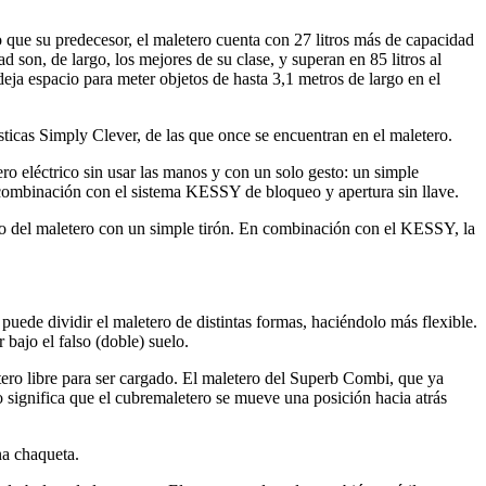
ue su predecesor, el maletero cuenta con 27 litros más de capacidad
d son, de largo, los mejores de su clase, y superan en 85 litros al
eja espacio para meter objetos de hasta 3,1 metros de largo en el
icas Simply Clever, de las que once se encuentran en el maletero.
ro eléctrico sin usar las manos y con un solo gesto: un simple
en combinación con el sistema KESSY de bloqueo y apertura sin llave.
ico del maletero con un simple tirón. En combinación con el KESSY, la
uede dividir el maletero de distintas formas, haciéndolo más flexible.
 bajo el falso (doble) suelo.
ero libre para ser cargado. El maletero del Superb Combi, que ya
to significa que el cubremaletero se mueve una posición hacia atrás
na chaqueta.