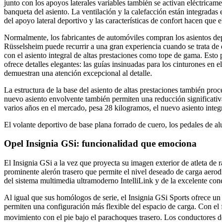
junto con los apoyos laterales variables también se activan eléctrica
banqueta del asiento. La ventilación y la calefacción están integrada
del apoyo lateral deportivo y las características de confort hacen que 
Normalmente, los fabricantes de automóviles compran los asientos dep
Rüsselsheim puede recurrir a una gran experiencia cuando se trata de 
con el asiento integral de altas prestaciones como tope de gama. Esto 
ofrece detalles elegantes: las guías insinuadas para los cinturones en 
demuestran una atención excepcional al detalle.
La estructura de la base del asiento de altas prestaciones también pro
nuevo asiento envolvente también permiten una reducción significativa
varios años en el mercado, pesa 28 kilogramos, el nuevo asiento integ
El volante deportivo de base plana forrado de cuero, los pedales de alu
Opel Insignia GSi: funcionalidad que emociona
El Insignia GSi a la vez que proyecta su imagen exterior de atleta de 
prominente alerón trasero que permite el nivel deseado de carga aerod
del sistema multimedia ultramoderno IntelliLink y de la excelente co
Al igual que sus homólogos de serie, el Insignia GSi Sports ofrece un
permiten una configuración más flexible del espacio de carga. Con el f
movimiento con el pie bajo el parachoques trasero. Los conductores d