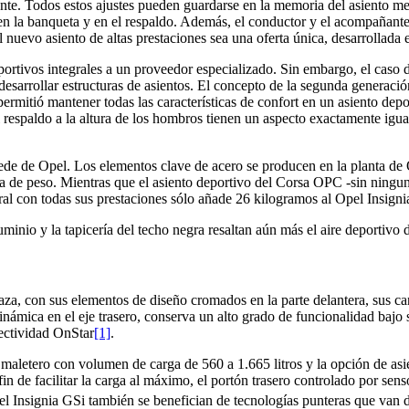
mente. Todos estos ajustes pueden guardarse en la memoria del asiento m
s en la banqueta y en el respaldo. Además, el conductor y el acompañant
el nuevo asiento de altas prestaciones sea una oferta única, desarrollad
ortivos integrales a un proveedor especializado. Sin embargo, el caso 
desarrollar estructuras de asientos. El concepto de la segunda generaci
permitió mantener todas las características de confort en un asiento dep
el respaldo a la altura de los hombros tienen un aspecto exactamente igua
cede de Opel. Los elementos clave de acero se producen en la planta de 
 de peso. Mientras que el asiento deportivo del Corsa OPC -sin ninguna 
ral con todas sus prestaciones sólo añade 26 kilogramos al Opel Insigni
minio y la tapicería del techo negra resaltan aún más el aire deportivo 
raza, con sus elementos de diseño cromados en la parte delantera, sus ca
inámica en el eje trasero, conserva un alto grado de funcionalidad baj
nectividad OnStar
[1]
.
 maletero con volumen de carga de 560 a 1.665 litros y la opción de asi
in de facilitar la carga al máximo, el portón trasero controlado por sen
el Insignia GSi también se benefician de tecnologías punteras que van 