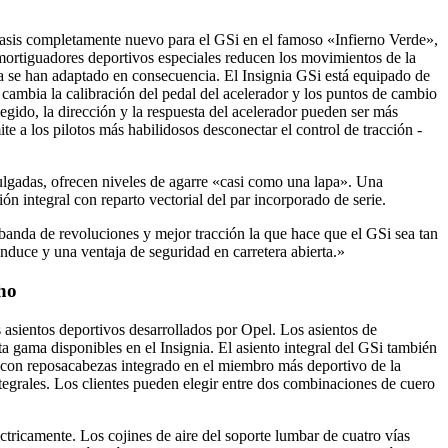
hasis completamente nuevo para el GSi en el famoso «Infierno Verde»,
amortiguadores deportivos especiales reducen los movimientos de la
a se han adaptado en consecuencia. El Insignia GSi está equipado de
 cambia la calibración del pedal del acelerador y los puntos de cambio
gido, la dirección y la respuesta del acelerador pueden ser más
 a los pilotos más habilidosos desconectar el control de tracción -
pulgadas, ofrecen niveles de agarre «casi como una lapa». Una
n integral con reparto vectorial del par incorporado de serie.
 banda de revoluciones y mejor tracción la que hace que el GSi sea tan
conduce y una ventaja de seguridad en carretera abierta.»
cho
s asientos deportivos desarrollados por Opel. Los asientos de
ta gama disponibles en el Insignia. El asiento integral del GSi también
o con reposacabezas integrado en el miembro más deportivo de la
integrales. Los clientes pueden elegir entre dos combinaciones de cuero
éctricamente. Los cojines de aire del soporte lumbar de cuatro vías