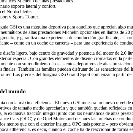
umáticos Michelin de altas prestaciones.
ario soporte lateral y confort.
 el Nordschleife.
port y Sports Tourer.
ignia GSi es una máquina deportiva para aquellos que aprecian algo mu
s neumáticos de altas prestaciones Michelin opcionales en llantas de 20
e segmento, y garantiza una experiencia de conducción gratificante, así
volante – como en un coche de carreras – para una experiencia de condu
e diseño ligero, bajo centro de gravedad y potencia del motor de 2.0 litr
xterior especial. Con grandes elementos de diseño cromados en la parte d
ctamente con su rendimiento. Los asientos deportivos de altas prestacion
finales. También las familias pueden disfrutar de las sensaciones del In
ourer. Los precios del Insignia GSi Grand Sport comienzan a partir de 4
a del mundo
gnia con la máxima eficiencia. El nuevo GSi muestra un nuevo nivel de e
rtivos de tamaño medio apreciarán y que también quedan reflejadas en e
e, la exclusiva tracción integral junto con los neumáticos de altas pres
mance Cars (OPC) y de Opel Motorsport después las pruebas de conducc
dos menos que con el anterior Insignia OPC más potente – pero obviame
 poca adherencia, es decir, cuando el coche ha de reaccionar de forma es