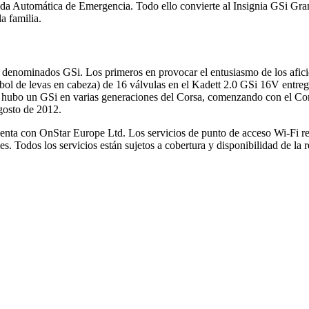
ada Automática de Emergencia. Todo ello convierte al Insignia GSi Gran
a familia.
l, denominados GSi. Los primeros en provocar el entusiasmo de los afic
bol de levas en cabeza) de 16 válvulas en el Kadett 2.0 GSi 16V entre
én hubo un GSi en varias generaciones del Corsa, comenzando con el C
agosto de 2012.
uenta con OnStar Europe Ltd. Los servicios de punto de acceso Wi-Fi r
les. Todos los servicios están sujetos a cobertura y disponibilidad de la