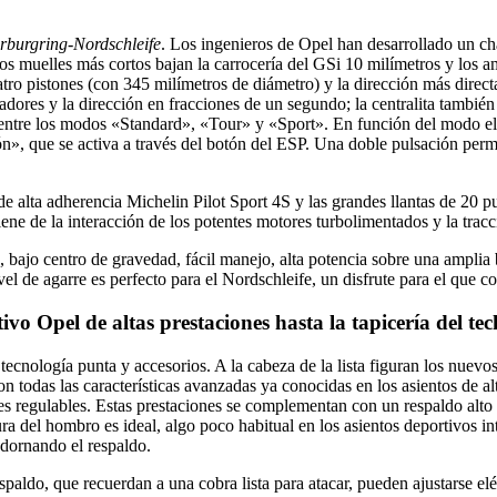
rburgring-Nordschleife
. Los ingenieros de Opel han desarrollado un c
os muelles más cortos bajan la carrocería del GSi 10 milímetros y los 
ro pistones (con 345 milímetros de diámetro) y la dirección más direct
dores y la dirección en fracciones de un segundo; la centralita también
 entre los modos «Standard», «Tour» y «Sport». En función del modo ele
, que se activa a través del botón del ESP. Una doble pulsación permite
e alta adherencia Michelin Pilot Sport 4S y las grandes llantas de 20 
e de la interacción de los potentes motores turbolimentados y la tracció
, bajo centro de gravedad, fácil manejo, alta potencia sobre una amplia
ivel de agarre es perfecto para el Nordschleife, un disfrute para el que 
ivo Opel de altas prestaciones hasta la tapicería del te
ecnología punta y accesorios. A la cabeza de la lista figuran los nuevo
n todas las características avanzadas ya conocidas en los asientos de al
ales regulables. Estas prestaciones se complementan con un respaldo alt
tura del hombro es ideal, algo poco habitual en los asientos deportivos 
adornando el respaldo.
espaldo, que recuerdan a una cobra lista para atacar, pueden ajustarse el