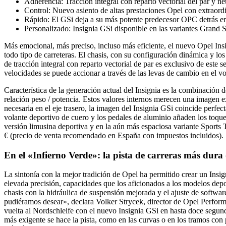
Adherencia: Tracción integral con reparto vectorial del par y ne
Control: Nuevo asiento de altas prestaciones Opel con extraordin
Rápido: El GSi deja a su más potente predecesor OPC detrás en
Personalizado: Insignia GSi disponible en las variantes Grand S
Más emocional, más preciso, incluso más eficiente, el nuevo Opel Ins
todo tipo de carreteras. El chasis, con su configuración dinámica y lo
de tracción integral con reparto vectorial de par es exclusivo de est
velocidades se puede accionar a través de las levas de cambio en el 
Característica de la generación actual del Insignia es la combinación d
relación peso / potencia. Estos valores internos merecen una imagen e
necesaria en el eje trasero, la imagen del Insignia GSi coincide perfe
volante deportivo de cuero y los pedales de aluminio añaden los toques 
versión limusina deportiva y en la aún más espaciosa variante Sports T
€ (precio de venta recomendado en España con impuestos incluidos).
En el «Infierno Verde»: la pista de carreras más dur
La sintonía con la mejor tradición de Opel ha permitido crear un Insi
elevada precisión, capacidades que los aficionados a los modelos depo
chasis con la hidráulica de suspensión mejorada y el ajuste de softwar
pudiéramos desear», declara Volker Strycek, director de Opel Perfor
vuelta al Nordschleife con el nuevo Insignia GSi en hasta doce segun
más exigente se hace la pista, como en las curvas o en los tramos con