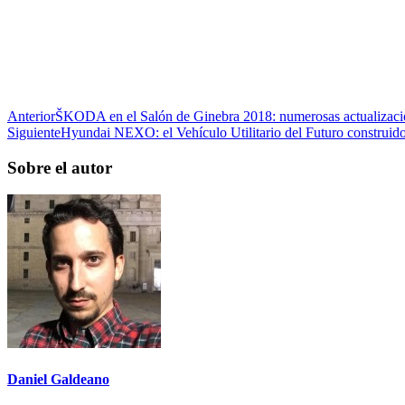
Anterior
ŠKODA en el Salón de Ginebra 2018: numerosas actualizacio
Siguiente
Hyundai NEXO: el Vehículo Utilitario del Futuro construid
Sobre el autor
Daniel Galdeano