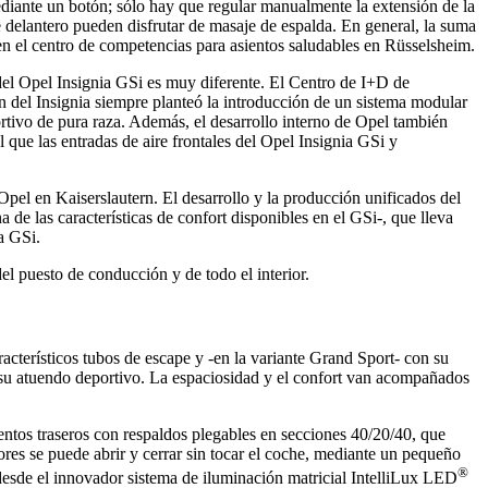
ediante un botón; sólo hay que regular manualmente la extensión de la
e delantero pueden disfrutar de masaje de espalda. En general, la suma
a en el centro de competencias para asientos saludables en Rüsselsheim.
del Opel Insignia GSi es muy diferente. El Centro de I+D de
ón del Insignia siempre planteó la introducción de un sistema modular
ortivo de pura raza. Además, el desarrollo interno de Opel también
l que las entradas de aire frontales del Opel Insignia GSi y
Opel en Kaiserslautern. El desarrollo y la producción unificados del
de las características de confort disponibles en el GSi-, que lleva
a GSi.
del puesto de conducción y de todo el interior.
racterísticos tubos de escape y -en la variante Grand Sport- con su
o su atuendo deportivo. La espaciosidad y el confort van acompañados
entos traseros con respaldos plegables en secciones 40/20/40, que
sores se puede abrir y cerrar sin tocar el coche, mediante un pequeño
®
desde el innovador sistema de iluminación matricial IntelliLux LED