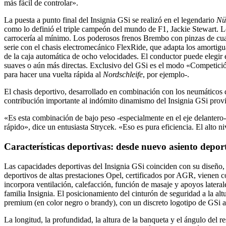
más fácil de controlar».
La puesta a punto final del Insignia GSi se realizó en el legendario
Nü
como lo definió el triple campeón del mundo de F1, Jackie Stewart. L
carrocería al mínimo. Los poderosos frenos Brembo con pinzas de cuat
serie con el chasis electromecánico FlexRide, que adapta los amortigua
de la caja automática de ocho velocidades. El conductor puede elegir
suaves o aún más directas. Exclusivo del GSi es el modo «Competición»
para hacer una vuelta rápida al
Nordschleife
, por ejemplo-.
El chasis deportivo, desarrollado en combinación con los neumáticos d
contribución importante al indómito dinamismo del Insignia GSi provien
«Es esta combinación de bajo peso -especialmente en el eje delantero-
rápido», dice un entusiasta Strycek. «Eso es pura eficiencia. El alto n
Características deportivas: desde nuevo asiento deport
Las capacidades deportivas del Insignia GSi coinciden con su diseño, t
deportivos de altas prestaciones Opel, certificados por AGR, vienen co
incorpora ventilación, calefacción, función de masaje y apoyos later
familia Insignia. El posicionamiento del cinturón de seguridad a la al
premium (en color negro o brandy), con un discreto logotipo de GSi 
La longitud, la profundidad, la altura de la banqueta y el ángulo del r