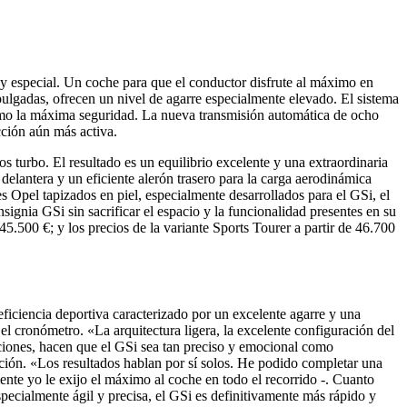
y especial. Un coche para que el conductor disfrute al máximo en
 pulgadas, ofrecen un nivel de agarre especialmente elevado. El sistema
 como la máxima seguridad. La nueva transmisión automática de ocho
cción aún más activa.
os turbo. El resultado es un equilibrio excelente y una extraordinaria
elantera y un eficiente alerón trasero para la carga aerodinámica
es Opel tapizados en piel, especialmente desarrollados para el GSi, el
signia GSi sin sacrificar el espacio y la funcionalidad presentes en su
5.500 €; y los precios de la variante Sports Tourer a partir de 46.700
ficiencia deportiva caracterizado por un excelente agarre y una
l cronómetro. «La arquitectura ligera, la excelente configuración del
taciones, hacen que el GSi sea tan preciso y emocional como
ión. «Los resultados hablan por sí solos. He podido completar una
nte yo le exijo el máximo al coche en todo el recorrido -. Cuanto
pecialmente ágil y precisa, el GSi es definitivamente más rápido y