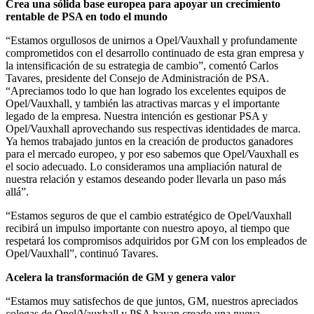
Crea una sólida base europea para apoyar un crecimiento
rentable de PSA en todo el mundo
“Estamos orgullosos de unirnos a Opel/Vauxhall y profundamente
comprometidos con el desarrollo continuado de esta gran empresa y
la intensificación de su estrategia de cambio”, comentó Carlos
Tavares, presidente del Consejo de Administración de PSA.
“Apreciamos todo lo que han logrado los excelentes equipos de
Opel/Vauxhall, y también las atractivas marcas y el importante
legado de la empresa. Nuestra intención es gestionar PSA y
Opel/Vauxhall aprovechando sus respectivas identidades de marca.
Ya hemos trabajado juntos en la creación de productos ganadores
para el mercado europeo, y por eso sabemos que Opel/Vauxhall es
el socio adecuado. Lo consideramos una ampliación natural de
nuestra relación y estamos deseando poder llevarla un paso más
allá”.
“Estamos seguros de que el cambio estratégico de Opel/Vauxhall
recibirá un impulso importante con nuestro apoyo, al tiempo que
respetará los compromisos adquiridos por GM con los empleados de
Opel/Vauxhall”, continuó Tavares.
Acelera la transformación de GM y genera valor
“Estamos muy satisfechos de que juntos, GM, nuestros apreciados
colegas de Opel/Vauxhall y PSA hayan creado una nueva