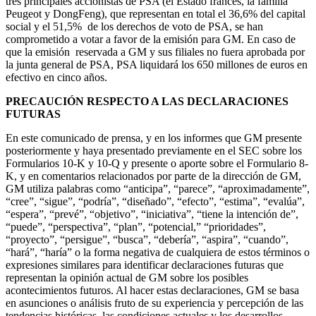
tres principales accionistas de PSA (el Estado francés, la familia
Peugeot y DongFeng), que representan en total el 36,6% del capital
social y el 51,5% de los derechos de voto de PSA, se han
comprometido a votar a favor de la emisión para GM. En caso de
que la emisión reservada a GM y sus filiales no fuera aprobada por
la junta general de PSA, PSA liquidará los 650 millones de euros en
efectivo en cinco años.
PRECAUCIÓN RESPECTO A LAS DECLARACIONES
FUTURAS
En este comunicado de prensa, y en los informes que GM presente
posteriormente y haya presentado previamente en el SEC sobre los
Formularios 10-K y 10-Q y presente o aporte sobre el Formulario 8-
K, y en comentarios relacionados por parte de la dirección de GM,
GM utiliza palabras como “anticipa”, “parece”, “aproximadamente”,
“cree”, “sigue”, “podría”, “diseñado”, “efecto”, “estima”, “evalúa”,
“espera”, “prevé”, “objetivo”, “iniciativa”, “tiene la intención de”,
“puede”, “perspectiva”, “plan”, “potencial,” “prioridades”,
“proyecto”, “persigue”, “busca”, “debería”, “aspira”, “cuando”,
“hará”, “haría” o la forma negativa de cualquiera de estos términos o
expresiones similares para identificar declaraciones futuras que
representan la opinión actual de GM sobre los posibles
acontecimientos futuros. Al hacer estas declaraciones, GM se basa
en asunciones o análisis fruto de su experiencia y percepción de las
tendencias históricas, las condiciones actuales y los desarrollos