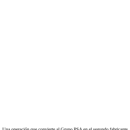
Una operación que convierte al Grupo PSA en el segundo fabricante