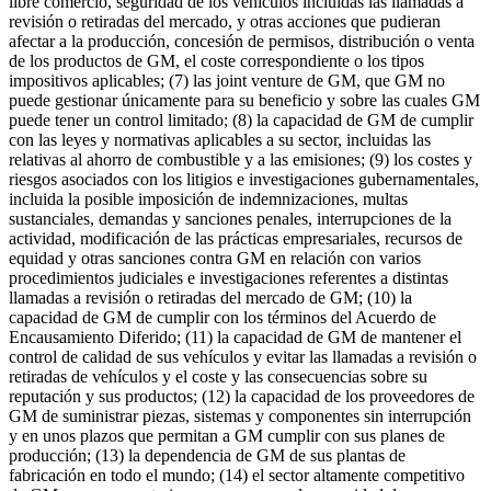
libre comercio, seguridad de los vehículos incluidas las llamadas a
revisión o retiradas del mercado, y otras acciones que pudieran
afectar a la producción, concesión de permisos, distribución o venta
de los productos de GM, el coste correspondiente o los tipos
impositivos aplicables; (7) las joint venture de GM, que GM no
puede gestionar únicamente para su beneficio y sobre las cuales GM
puede tener un control limitado; (8) la capacidad de GM de cumplir
con las leyes y normativas aplicables a su sector, incluidas las
relativas al ahorro de combustible y a las emisiones; (9) los costes y
riesgos asociados con los litigios e investigaciones gubernamentales,
incluida la posible imposición de indemnizaciones, multas
sustanciales, demandas y sanciones penales, interrupciones de la
actividad, modificación de las prácticas empresariales, recursos de
equidad y otras sanciones contra GM en relación con varios
procedimientos judiciales e investigaciones referentes a distintas
llamadas a revisión o retiradas del mercado de GM; (10) la
capacidad de GM de cumplir con los términos del Acuerdo de
Encausamiento Diferido; (11) la capacidad de GM de mantener el
control de calidad de sus vehículos y evitar las llamadas a revisión o
retiradas de vehículos y el coste y las consecuencias sobre su
reputación y sus productos; (12) la capacidad de los proveedores de
GM de suministrar piezas, sistemas y componentes sin interrupción
y en unos plazos que permitan a GM cumplir con sus planes de
producción; (13) la dependencia de GM de sus plantas de
fabricación en todo el mundo; (14) el sector altamente competitivo