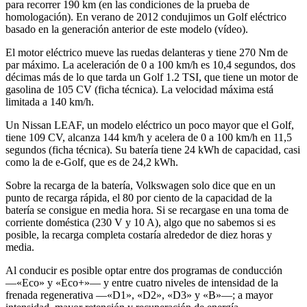
para recorrer 190 km (en las condiciones de la prueba de
homologación). En verano de 2012 condujimos un Golf eléctrico
basado en la generación anterior de este modelo (vídeo).
El motor eléctrico mueve las ruedas delanteras y tiene 270 Nm de
par máximo. La aceleración de 0 a 100 km/h es 10,4 segundos, dos
décimas más de lo que tarda un Golf 1.2 TSI, que tiene un motor de
gasolina de 105 CV (ficha técnica). La velocidad máxima está
limitada a 140 km/h.
Un Nissan LEAF, un modelo eléctrico un poco mayor que el Golf,
tiene 109 CV, alcanza 144 km/h y acelera de 0 a 100 km/h en 11,5
segundos (ficha técnica). Su batería tiene 24 kWh de capacidad, casi
como la de e-Golf, que es de 24,2 kWh.
Sobre la recarga de la batería, Volkswagen solo dice que en un
punto de recarga rápida, el 80 por ciento de la capacidad de la
batería se consigue en media hora. Si se recargase en una toma de
corriente doméstica (230 V y 10 A), algo que no sabemos si es
posible, la recarga completa costaría alrededor de diez horas y
media.
Al conducir es posible optar entre dos programas de conducción
—«Eco» y «Eco+»— y entre cuatro niveles de intensidad de la
frenada regenerativa —«D1», «D2», «D3» y «B»—; a mayor