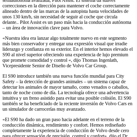
semiautónoma avanzada, Pilot Assist. El sistema da suaves
correcciones en la dirección para mantener el coche correctamente
alineado dentro de las marcas de la autopista hasta velocidades de
unos 130 km/h, sin necesidad de seguir al coche que circula
delante.. Pilot Assist es un paso más hacia la conducción autónoma
– un área de innovación clave para Volvo.
«Nuestra idea era lanzar algo totalmente nuevo en este segmento
más bien conservador y entregar una expresión visual que irradie
liderazgo y confianza en su exterior. En el interior hemos elevado el
S90 al nivel superior ofreciendo una experiencia de lujo premium
que promete comodidad y control «, dijo Thomas Ingenlath,
Vicepresidente Senior de Diseño de Volvo Car Group.
El S90 introduce también una nueva función mundial para City
Safety – la detección de grandes animales – un sistema capaz de
detectar los animales de mayor tamaño, como venados o caballos,
tanto de noche como de día. La tecnología ofrece una advertencia
intuitiva y un freno asistido para evitar una posible colisión. El S90
también se ha beneficiado de la reciente inversión de Volvo Cars en
un simulador de carrocerías muy avanzado.
«El S90 ha dado un gran paso hacia adelante en el terreno de la
conducción dinámica, rendimiento y confort. Hemos rediseñado
completamente la experiencia de conducción de Volvo desde cero
para ofrecer sensación de precisión, control y confort», dijo el Dr.