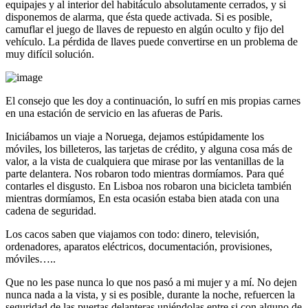
equipajes y al interior del habitáculo absolutamente cerrados, y si
disponemos de alarma, que ésta quede activada. Si es posible,
camuflar el juego de llaves de repuesto en algún oculto y fijo del
vehículo. La pérdida de llaves puede convertirse en un problema de
muy difícil solución.
El consejo que les doy a continuación, lo sufrí en mis propias carnes
en una estación de servicio en las afueras de Paris.
Iniciábamos un viaje a Noruega, dejamos estúpidamente los
móviles, los billeteros, las tarjetas de crédito, y alguna cosa más de
valor, a la vista de cualquiera que mirase por las ventanillas de la
parte delantera. Nos robaron todo mientras dormíamos. Para qué
contarles el disgusto. En Lisboa nos robaron una bicicleta también
mientras dormíamos, En esta ocasión estaba bien atada con una
cadena de seguridad.
Los cacos saben que viajamos con todo: dinero, televisión,
ordenadores, aparatos eléctricos, documentación, provisiones,
móviles…..
Que no les pase nunca lo que nos pasó a mi mujer y a mí. No dejen
nunca nada a la vista, y si es posible, durante la noche, refuercen la
seguridad de las puertas delanteras uniéndolas entre si con alguno de