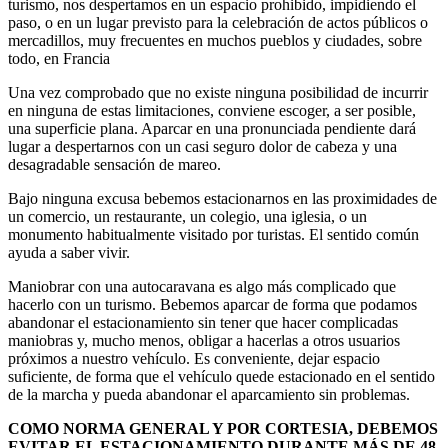
turismo, nos despertamos en un espacio prohibido, impidiendo el
paso, o en un lugar previsto para la celebración de actos públicos o
mercadillos, muy frecuentes en muchos pueblos y ciudades, sobre
todo, en Francia
Una vez comprobado que no existe ninguna posibilidad de incurrir
en ninguna de estas limitaciones, conviene escoger, a ser posible,
una superficie plana. Aparcar en una pronunciada pendiente dará
lugar a despertarnos con un casi seguro dolor de cabeza y una
desagradable sensación de mareo.
Bajo ninguna excusa bebemos estacionarnos en las proximidades de
un comercio, un restaurante, un colegio, una iglesia, o un
monumento habitualmente visitado por turistas. El sentido común
ayuda a saber vivir.
Maniobrar con una autocaravana es algo más complicado que
hacerlo con un turismo. Bebemos aparcar de forma que podamos
abandonar el estacionamiento sin tener que hacer complicadas
maniobras y, mucho menos, obligar a hacerlas a otros usuarios
próximos a nuestro vehículo. Es conveniente, dejar espacio
suficiente, de forma que el vehículo quede estacionado en el sentido
de la marcha y pueda abandonar el aparcamiento sin problemas.
COMO NORMA GENERAL Y POR CORTESIA, DEBEMOS
EVITAR EL ESTACIONAMIENTO DURANTE MÁS DE 48