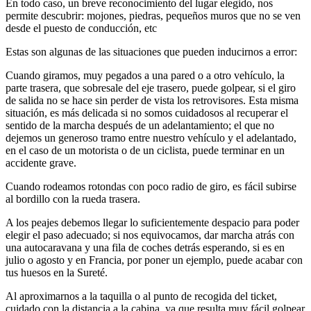
En todo caso, un breve reconocimiento del lugar elegido, nos
permite descubrir: mojones, piedras, pequeños muros que no se ven
desde el puesto de conducción, etc
Estas son algunas de las situaciones que pueden inducirnos a error:
Cuando giramos, muy pegados a una pared o a otro vehículo, la
parte trasera, que sobresale del eje trasero, puede golpear, si el giro
de salida no se hace sin perder de vista los retrovisores. Esta misma
situación, es más delicada si no somos cuidadosos al recuperar el
sentido de la marcha después de un adelantamiento; el que no
dejemos un generoso tramo entre nuestro vehículo y el adelantado,
en el caso de un motorista o de un ciclista, puede terminar en un
accidente grave.
Cuando rodeamos rotondas con poco radio de giro, es fácil subirse
al bordillo con la rueda trasera.
A los peajes debemos llegar lo suficientemente despacio para poder
elegir el paso adecuado; si nos equivocamos, dar marcha atrás con
una autocaravana y una fila de coches detrás esperando, si es en
julio o agosto y en Francia, por poner un ejemplo, puede acabar con
tus huesos en la Sureté.
Al aproximarnos a la taquilla o al punto de recogida del ticket,
cuidado con la distancia a la cabina, ya que resulta muy fácil golpear