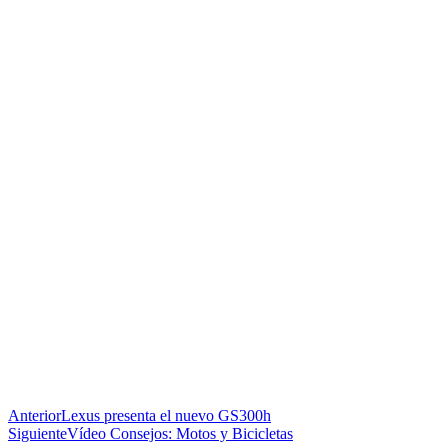
Anterior
Lexus presenta el nuevo GS300h
Siguiente
Vídeo Consejos: Motos y Bicicletas