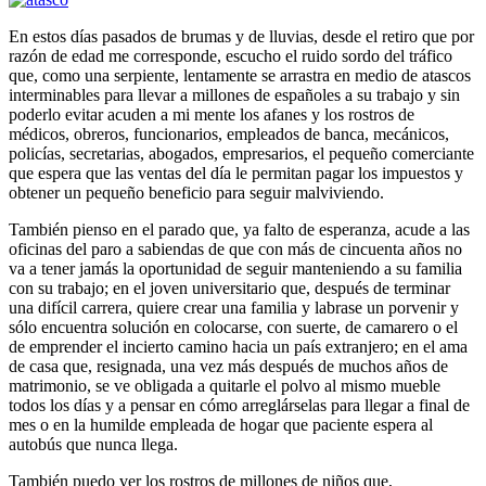
En estos días pasados de brumas y de lluvias, desde el retiro que por
razón de edad me corresponde, escucho el ruido sordo del tráfico
que, como una serpiente, lentamente se arrastra en medio de atascos
interminables para llevar a millones de españoles a su trabajo y sin
poderlo evitar acuden a mi mente los afanes y los rostros de
médicos, obreros, funcionarios, empleados de banca, mecánicos,
policías, secretarias, abogados, empresarios, el pequeño comerciante
que espera que las ventas del día le permitan pagar los impuestos y
obtener un pequeño beneficio para seguir malviviendo.
También pienso en el parado que, ya falto de esperanza, acude a las
oficinas del paro a sabiendas de que con más de cincuenta años no
va a tener jamás la oportunidad de seguir manteniendo a su familia
con su trabajo; en el joven universitario que, después de terminar
una difícil carrera, quiere crear una familia y labrase un porvenir y
sólo encuentra solución en colocarse, con suerte, de camarero o el
de emprender el incierto camino hacia un país extranjero; en el ama
de casa que, resignada, una vez más después de muchos años de
matrimonio, se ve obligada a quitarle el polvo al mismo mueble
todos los días y a pensar en cómo arreglárselas para llegar a final de
mes o en la humilde empleada de hogar que paciente espera al
autobús que nunca llega.
También puedo ver los rostros de millones de niños que,