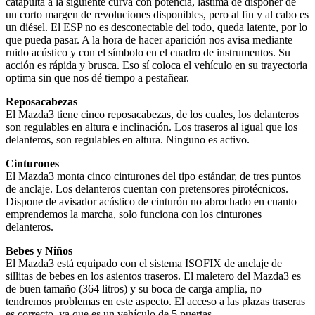
catapulta a la siguiente curva con potencia, lastima de disponer de
un corto margen de revoluciones disponibles, pero al fin y al cabo es
un diésel. El ESP no es desconectable del todo, queda latente, por lo
que pueda pasar. A la hora de hacer aparición nos avisa mediante
ruido acústico y con el símbolo en el cuadro de instrumentos. Su
acción es rápida y brusca. Eso sí coloca el vehículo en su trayectoria
optima sin que nos dé tiempo a pestañear.
Reposacabezas
El Mazda3 tiene cinco reposacabezas, de los cuales, los delanteros
son regulables en altura e inclinación. Los traseros al igual que los
delanteros, son regulables en altura. Ninguno es activo.
Cinturones
El Mazda3 monta cinco cinturones del tipo estándar, de tres puntos
de anclaje. Los delanteros cuentan con pretensores pirotécnicos.
Dispone de avisador acústico de cinturón no abrochado en cuanto
emprendemos la marcha, solo funciona con los cinturones
delanteros.
Bebes y Niños
El Mazda3 está equipado con el sistema ISOFIX de anclaje de
sillitas de bebes en los asientos traseros. El maletero del Mazda3 es
de buen tamaño (364 litros) y su boca de carga amplia, no
tendremos problemas en este aspecto. El acceso a las plazas traseras
es correcto, ya que es un vehículo de 5 puertas.