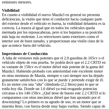
emisiones menores.
Visibilidad
En cuanto a visibilidad el nuevo Mazda3 en general no presenta
deficiencias, la visión que tiene el conductor hacia cualquier parte
del exterior desde el vehículo es buena, la visibilidad delantera es la
correcta. La trasera al igual que en todos los vehículos queda
mermada por los reposacabezas, pero si los bajamos a su posición
más baja no molestan. Los retrovisores tanto exteriores como el
interior son de buen tamaño, y proporcionan una visión clara de lo
que acontece fuera del vehículo.
Impresiones de Conducción
A falta de versiones más potentes que el 2.0 gasolina de 165cv o el
vehículo objeto de esta prueba. Se podría decir que el 2.2 CRTD en
su variante de 150cv es el motor diésel más potente de la gama del
Mazda3. Habiendo probado con anterioridad este excelente motor
en otras monturas de Mazda, siempre o casi siempre nos ha dejado
gratamente satisfechos con lo que se puede y pretende exigir de él.
Es un motor con una “alta” cilindrada (2,2 litros) para lo que se
estila hoy día. Donde un 1,6 diésel ya está erogando potencias
cercanas a los 140-150cv. ¿Qué tiene de bueno este 2.2 CRTD si lo
comparamos con otras mecánicas diésel que han apostado por el
downsizing? Lo primero es su agrado de uso, es un motor que se
muestra lleno, con fuerza desde muy bajas vueltas. Siendo capaz de