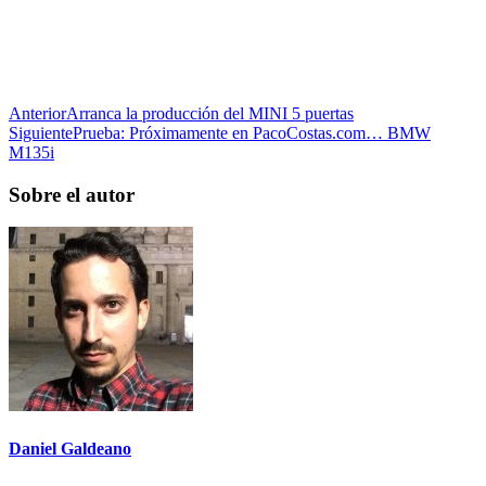
Anterior
Arranca la producción del MINI 5 puertas
Siguiente
Prueba: Próximamente en PacoCostas.com… BMW
M135i
Sobre el autor
Daniel Galdeano