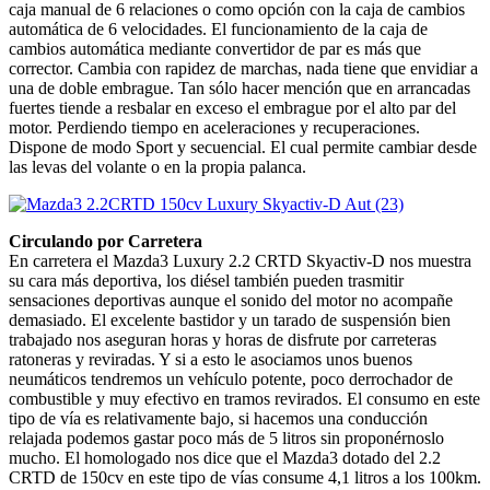
caja manual de 6 relaciones o como opción con la caja de cambios
automática de 6 velocidades. El funcionamiento de la caja de
cambios automática mediante convertidor de par es más que
corrector. Cambia con rapidez de marchas, nada tiene que envidiar a
una de doble embrague. Tan sólo hacer mención que en arrancadas
fuertes tiende a resbalar en exceso el embrague por el alto par del
motor. Perdiendo tiempo en aceleraciones y recuperaciones.
Dispone de modo Sport y secuencial. El cual permite cambiar desde
las levas del volante o en la propia palanca.
Circulando por Carretera
En carretera el Mazda3 Luxury 2.2 CRTD Skyactiv-D nos muestra
su cara más deportiva, los diésel también pueden trasmitir
sensaciones deportivas aunque el sonido del motor no acompañe
demasiado. El excelente bastidor y un tarado de suspensión bien
trabajado nos aseguran horas y horas de disfrute por carreteras
ratoneras y reviradas. Y si a esto le asociamos unos buenos
neumáticos tendremos un vehículo potente, poco derrochador de
combustible y muy efectivo en tramos revirados. El consumo en este
tipo de vía es relativamente bajo, si hacemos una conducción
relajada podemos gastar poco más de 5 litros sin proponérnoslo
mucho. El homologado nos dice que el Mazda3 dotado del 2.2
CRTD de 150cv en este tipo de vías consume 4,1 litros a los 100km.