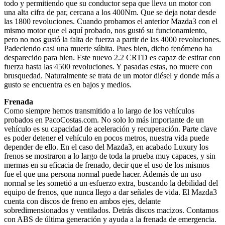
todo y permitiendo que su conductor sepa que lleva un motor con
una alta cifra de par, cercana a los 400Nm. Que se deja notar desde
las 1800 revoluciones. Cuando probamos el anterior Mazda3 con el
mismo motor que el aquí probado, nos gustó su funcionamiento,
pero no nos gustó la falta de fuerza a partir de las 4000 revoluciones.
Padeciendo casi una muerte súbita. Pues bien, dicho fenómeno ha
desparecido para bien. Este nuevo 2.2 CRTD es capaz de estirar con
fuerza hasta las 4500 revoluciones. Y pasadas estas, no muere con
brusquedad. Naturalmente se trata de un motor diésel y donde más a
gusto se encuentra es en bajos y medios.
Frenada
Como siempre hemos transmitido a lo largo de los vehículos
probados en PacoCostas.com. No solo lo más importante de un
vehículo es su capacidad de aceleración y recuperación. Parte clave
es poder detener el vehículo en pocos metros, nuestra vida puede
depender de ello. En el caso del Mazda3, en acabado Luxury los
frenos se mostraron a lo largo de toda la prueba muy capaces, y sin
mermas en su eficacia de frenado, decir que el uso de los mismos
fue el que una persona normal puede hacer. Además de un uso
normal se les sometió a un esfuerzo extra, buscando la debilidad del
equipo de frenos, que nunca llego a dar señales de vida. El Mazda3
cuenta con discos de freno en ambos ejes, delante
sobredimensionados y ventilados. Detrás discos macizos. Contamos
con ABS de última generación y ayuda a la frenada de emergencia.