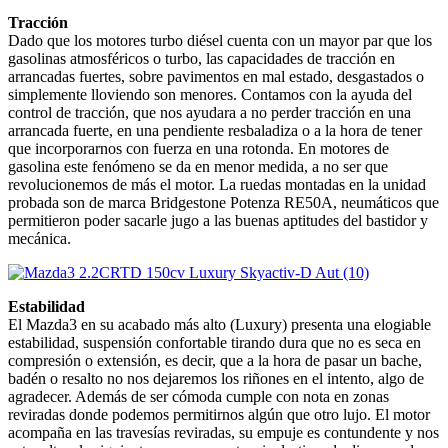
Tracción
Dado que los motores turbo diésel cuenta con un mayor par que los
gasolinas atmosféricos o turbo, las capacidades de tracción en
arrancadas fuertes, sobre pavimentos en mal estado, desgastados o
simplemente lloviendo son menores. Contamos con la ayuda del
control de tracción, que nos ayudara a no perder tracción en una
arrancada fuerte, en una pendiente resbaladiza o a la hora de tener
que incorporarnos con fuerza en una rotonda. En motores de
gasolina este fenómeno se da en menor medida, a no ser que
revolucionemos de más el motor. La ruedas montadas en la unidad
probada son de marca Bridgestone Potenza RE50A, neumáticos que
permitieron poder sacarle jugo a las buenas aptitudes del bastidor y
mecánica.
Estabilidad
El Mazda3 en su acabado más alto (Luxury) presenta una elogiable
estabilidad, suspensión confortable tirando dura que no es seca en
compresión o extensión, es decir, que a la hora de pasar un bache,
badén o resalto no nos dejaremos los riñones en el intento, algo de
agradecer. Además de ser cómoda cumple con nota en zonas
reviradas donde podemos permitirnos algún que otro lujo. El motor
acompaña en las travesías reviradas, su empuje es contundente y nos