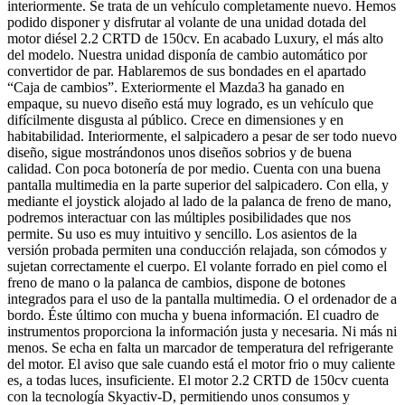
interiormente. Se trata de un vehículo completamente nuevo. Hemos
podido disponer y disfrutar al volante de una unidad dotada del
motor diésel 2.2 CRTD de 150cv. En acabado Luxury, el más alto
del modelo. Nuestra unidad disponía de cambio automático por
convertidor de par. Hablaremos de sus bondades en el apartado
“Caja de cambios”. Exteriormente el Mazda3 ha ganado en
empaque, su nuevo diseño está muy logrado, es un vehículo que
difícilmente disgusta al público. Crece en dimensiones y en
habitabilidad. Interiormente, el salpicadero a pesar de ser todo nuevo
diseño, sigue mostrándonos unos diseños sobrios y de buena
calidad. Con poca botonería de por medio. Cuenta con una buena
pantalla multimedia en la parte superior del salpicadero. Con ella, y
mediante el joystick alojado al lado de la palanca de freno de mano,
podremos interactuar con las múltiples posibilidades que nos
permite. Su uso es muy intuitivo y sencillo. Los asientos de la
versión probada permiten una conducción relajada, son cómodos y
sujetan correctamente el cuerpo. El volante forrado en piel como el
freno de mano o la palanca de cambios, dispone de botones
integrados para el uso de la pantalla multimedia. O el ordenador de a
bordo. Éste último con mucha y buena información. El cuadro de
instrumentos proporciona la información justa y necesaria. Ni más ni
menos. Se echa en falta un marcador de temperatura del refrigerante
del motor. El aviso que sale cuando está el motor frio o muy caliente
es, a todas luces, insuficiente. El motor 2.2 CRTD de 150cv cuenta
con la tecnología Skyactiv-D, permitiendo unos consumos y