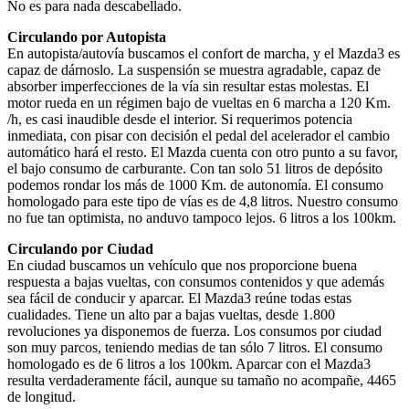
No es para nada descabellado.
Circulando por Autopista
En autopista/autovía buscamos el confort de marcha, y el Mazda3 es
capaz de dárnoslo. La suspensión se muestra agradable, capaz de
absorber imperfecciones de la vía sin resultar estas molestas. El
motor rueda en un régimen bajo de vueltas en 6 marcha a 120 Km.
/h, es casi inaudible desde el interior. Si requerimos potencia
inmediata, con pisar con decisión el pedal del acelerador el cambio
automático hará el resto. El Mazda cuenta con otro punto a su favor,
el bajo consumo de carburante. Con tan solo 51 litros de depósito
podemos rondar los más de 1000 Km. de autonomía. El consumo
homologado para este tipo de vías es de 4,8 litros. Nuestro consumo
no fue tan optimista, no anduvo tampoco lejos. 6 litros a los 100km.
Circulando por Ciudad
En ciudad buscamos un vehículo que nos proporcione buena
respuesta a bajas vueltas, con consumos contenidos y que además
sea fácil de conducir y aparcar. El Mazda3 reúne todas estas
cualidades. Tiene un alto par a bajas vueltas, desde 1.800
revoluciones ya disponemos de fuerza. Los consumos por ciudad
son muy parcos, teniendo medias de tan sólo 7 litros. El consumo
homologado es de 6 litros a los 100km. Aparcar con el Mazda3
resulta verdaderamente fácil, aunque su tamaño no acompañe, 4465
de longitud.