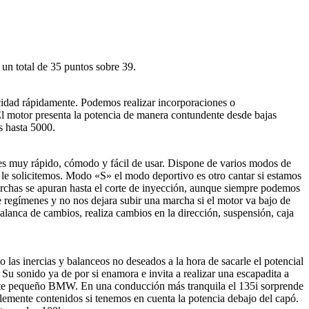
 un total de 35 puntos sobre 39.
cidad rápidamente. Podemos realizar incorporaciones o
 El motor presenta la potencia de manera contundente desde bajas
s hasta 5000.
es muy rápido, cómodo y fácil de usar. Dispone de varios modos de
le solicitemos. Modo «S» el modo deportivo es otro cantar si estamos
chas se apuran hasta el corte de inyección, aunque siempre podemos
 regímenes y no nos dejara subir una marcha si el motor va bajo de
palanca de cambios, realiza cambios en la dirección, suspensión, caja
as inercias y balanceos no deseados a la hora de sacarle el potencial
 Su sonido ya de por si enamora e invita a realizar una escapadita a
a este pequeño BMW. En una conducción más tranquila el 135i sorprende
blemente contenidos si tenemos en cuenta la potencia debajo del capó.