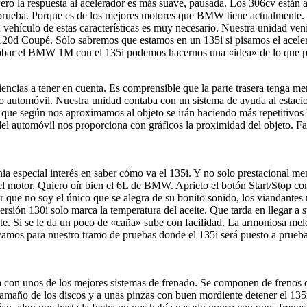
ero la respuesta al acelerador es más suave, pausada. Los 306cv están
a prueba. Porque es de los mejores motores que BMW tiene actualmente. 
n vehículo de estas características es muy necesario. Nuestra unidad ven
 120d Coupé. Sólo sabremos que estamos en un 135i si pisamos el acele
 probar el BMW 1M con el 135i podemos hacernos una «idea» de lo que pu
ciencias a tener en cuenta. Es comprensible que la parte trasera tenga m
tro automóvil. Nuestra unidad contaba con un sistema de ayuda al estac
s que según nos aproximamos al objeto se irán haciendo más repetitivos 
 del automóvil nos proporciona con gráficos la proximidad del objeto. F
 especial interés en saber cómo va el 135i. Y no solo prestacional ment
 el motor. Quiero oír bien el 6L de BMW. Aprieto el botón Start/Stop co
 que no soy el único que se alegra de su bonito sonido, los viandante
rsión 130i solo marca la temperatura del aceite. Que tarda en llegar a 
te. Si se le da un poco de «caña» sube con facilidad. La armoniosa mel
amos para nuestro tramo de pruebas donde el 135i será puesto a prueba
on unos de los mejores sistemas de frenado. Se componen de frenos d
amaño de los discos y a unas pinzas con buen mordiente detener el 135i