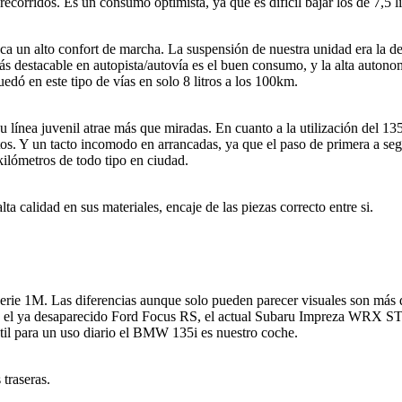
corridos. Es un consumo optimista, ya que es difícil bajar los de 7,5 l
ca un alto confort de marcha. La suspensión de nuestra unidad era la d
más destacable en autopista/autovía es el buen consumo, y la alta auton
dó en este tipo de vías en solo 8 litros a los 100km.
 línea juvenil atrae más que miradas. En cuanto a la utilización del 
ltos. Y un tacto incomodo en arrancadas, ya que el paso de primera a 
kilómetros de todo tipo en ciudad.
calidad en sus materiales, encaje de las piezas correcto entre si.
e 1M. Las diferencias aunque solo pueden parecer visuales son más q
mo el ya desaparecido Ford Focus RS, el actual Subaru Impreza WRX ST
il para un uso diario el BMW 135i es nuestro coche.
 traseras.