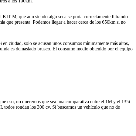
itros a los 100km.
el KIT M, que aun siendo algo seca se porta correctamente filtrando
omía que presenta. Podemos llegar a hacer cerca de los 650km si no
135i en ciudad, solo se acusan unos consumos mínimamente más altos,
segunda es demasiado brusco. El consumo medio obtenido por el equipo
ue eso, no queremos que sea una comparativa entre el 1M y el 135i
I, todos rondan los 300 cv. Si buscamos un vehículo que no de