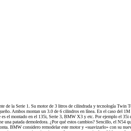
de la Serie 1. Su motor de 3 litros de cilindrada y tecnología Twin T
eño. Ambos montan un 3.0 de 6 cilindros en línea. En el caso del 1M 
ue es el montado en el 135i, Serie 3, BMW X3 y etc. Por ejemplo el 35
iene una patada demoledora. ¿Por qué estos cambios? Sencillo, el N54 
monta. BMW considero remodelar este motor y «suavizarlo» con su nuev