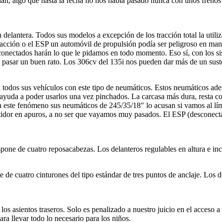
n, algo que hasta la fecha no nos había pasado nunca con unos frenos
elantera. Todos sus modelos a excepción de los tracción total la utiliz
tracción o el ESP un automóvil de propulsión podía ser peligroso en man
s conectados harán lo que le pidamos en todo momento. Eso sí, con los 
 o pasar un buen rato. Los 306cv del 135i nos pueden dar más de un susto
todos sus vehículos con este tipo de neumáticos. Estos neumáticos ade
yuda a poder usarlos una vez pinchados. La carcasa más dura, resta con
cia este fenómeno sus neumáticos de 245/35/18″ lo acusan si vamos al l
stidor en apuros, a no ser que vayamos muy pasados. El ESP (desconecta
one de cuatro reposacabezas. Los delanteros regulables en altura e incli
 cuatro cinturones del tipo estándar de tres puntos de anclaje. Los de
os asientos traseros. Solo es penalizado a nuestro juicio en el acceso a l
ara llevar todo lo necesario para los niños.