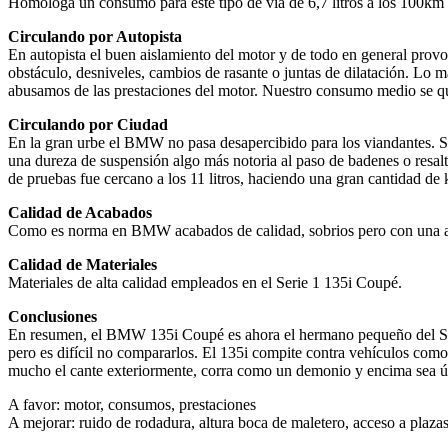
Homologa un consumo para este tipo de vía de 6,7 litros a los 100km re
Circulando por Autopista
En autopista el buen aislamiento del motor y de todo en general provo
obstáculo, desniveles, cambios de rasante o juntas de dilatación. Lo 
abusamos de las prestaciones del motor. Nuestro consumo medio se que
Circulando por Ciudad
En la gran urbe el BMW no pasa desapercibido para los viandantes. Su
una dureza de suspensión algo más notoria al paso de badenes o resa
de pruebas fue cercano a los 11 litros, haciendo una gran cantidad de 
Calidad de Acabados
Como es norma en BMW acabados de calidad, sobrios pero con una alta 
Calidad de Materiales
Materiales de alta calidad empleados en el Serie 1 135i Coupé.
Conclusiones
En resumen, el BMW 135i Coupé es ahora el hermano pequeño del Seri
pero es difícil no compararlos. El 135i compite contra vehículos co
mucho el cante exteriormente, corra como un demonio y encima sea út
A favor: motor, consumos, prestaciones
A mejorar: ruido de rodadura, altura boca de maletero, acceso a plazas