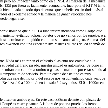
 ahí pero no impactan tanto como en el N54. Al margen de la mecánica
El 135i por fuera es fácilmente reconocible, incorpora el KIT M tanto
ía bien dotada de todo tipo de extras que embellecen sin duda más al
rador el excelente sonido y la manera de ganar velocidad nos
ede llegar a ser.
enor visibilidad que el 5P. La luna trasera inclinada como Coupé que
ionamiento, evitando golpear objetos que no vemos por los espejos, o a
hasta terminar en un pitido continuo si tocamos al objeto. Además del
aros bi-xenon con una excelente luz. Y luces diurnas de led además de
e. Nada más entrar en el vehículo el asiento nos envuelve a la
n el pedal del freno pisado, nuestra unidad es automática. Se pone en
s me miran con cara de asombro o ganas de matarme por estar subido al
su temperatura de servicio. Para un coche de este tipo es muy
odía que sale del motor y del escapé nos va contentando cada vez que
. Realiza el 0 a 100 km/h en tan solo 5,2 segundos. El 0 a 1000m en
e disco en ambos ejes. En este caso 338mm delante con pinzas de
 Coupé es coser y cantar. A la hora de poner a prueba los frenos