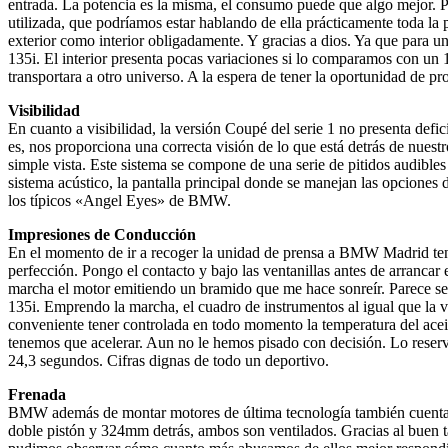
entrada. La potencia es la misma, el consumo puede que algo mejor. P
utilizada, que podríamos estar hablando de ella prácticamente toda l
exterior como interior obligadamente. Y gracias a dios. Ya que para u
135i. El interior presenta pocas variaciones si lo comparamos con un
transportara a otro universo. A la espera de tener la oportunidad de
Visibilidad
En cuanto a visibilidad, la versión Coupé del serie 1 no presenta defi
es, nos proporciona una correcta visión de lo que está detrás de nues
simple vista. Este sistema se compone de una serie de pitidos audible
sistema acústico, la pantalla principal donde se manejan las opciones
los típicos «Angel Eyes» de BMW.
Impresiones de Conducción
En el momento de ir a recoger la unidad de prensa a BMW Madrid tenia
perfección. Pongo el contacto y bajo las ventanillas antes de arrancar
marcha el motor emitiendo un bramido que me hace sonreír. Parece ser
135i. Emprendo la marcha, el cuadro de instrumentos al igual que la ve
conveniente tener controlada en todo momento la temperatura del acei
tenemos que acelerar. Aun no le hemos pisado con decisión. Lo reserv
24,3 segundos. Cifras dignas de todo un deportivo.
Frenada
BMW además de montar motores de última tecnología también cuenta c
doble pistón y 324mm detrás, ambos son ventilados. Gracias al buen t