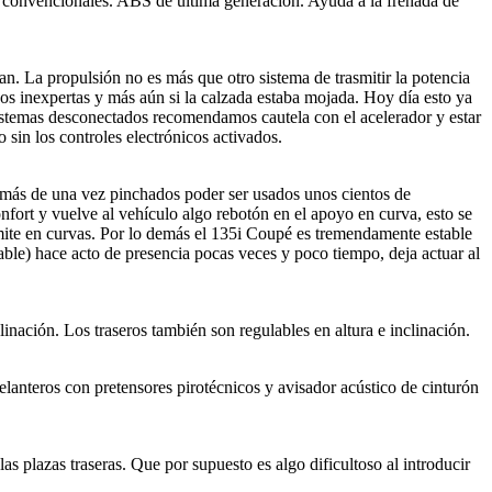
 convencionales. ABS de última generación. Ayuda a la frenada de
an. La propulsión no es más que otro sistema de trasmitir la potencia
os inexpertas y más aún si la calzada estaba mojada. Hoy día esto ya
sistemas desconectados recomendamos cautela con el acelerador y estar
 sin los controles electrónicos activados.
más de una vez pinchados poder ser usados unos cientos de
fort y vuelve al vehículo algo rebotón en el apoyo en curva, esto se
ímite en curvas. Por lo demás el 135i Coupé es tremendamente estable
ble) hace acto de presencia pocas veces y poco tiempo, deja actuar al
nación. Los traseros también son regulables en altura e inclinación.
lanteros con pretensores pirotécnicos y avisador acústico de cinturón
as plazas traseras. Que por supuesto es algo dificultoso al introducir