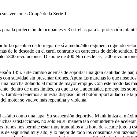
sus versiones Coupé de la Serie 1.
a la protección de ocupantes y 3 estrellas para la protección infantil
r turbo gasolina da lo mejor de sí a medio/alto régimen, cogiendo velo
más de lo deseado en el carril contrario en carreteras de doble sentido.
 solo 5800 revoluciones. Dispone de 400 Nm desde las 1200 revolucione
rsión 135i. Este cambio además de soportar una gran cantidad de par, 
on suavidad sin presentar tirones. Apura las marchas lo que nosotros 
s una marcha dotando al motor de mayor empuje. Con este modo las mar
e, dentro de unos límites, ya que la caja automática protege los sobre
cha. También tenemos a nuestra disposición el botón Sport al lado de la 
 del motor se vuelve más repentina y violenta.
asfalto como una lapa. Su suspensión deportiva M minimiza al máximo l
uchas satisfacciones, no solo en su manera tan contundente de acelerar.
 los frenos nos permite estar muy tranquilos a la hora de sacarle jugo 
plus de seguridad muy alto, y lo mejor de todo los consumos son razona