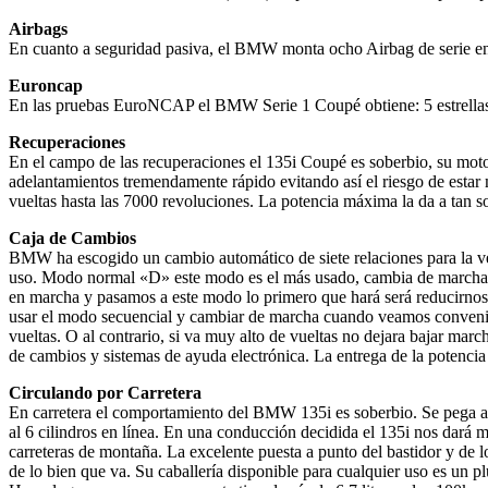
Airbags
En cuanto a seguridad pasiva, el BMW monta ocho Airbag de serie en 
Euroncap
En las pruebas EuroNCAP el BMW Serie 1 Coupé obtiene: 5 estrellas par
Recuperaciones
En el campo de las recuperaciones el 135i Coupé es soberbio, su moto
adelantamientos tremendamente rápido evitando así el riesgo de estar 
vueltas hasta las 7000 revoluciones. La potencia máxima la da a tan
Caja de Cambios
BMW ha escogido un cambio automático de siete relaciones para la ve
uso. Modo normal «D» este modo es el más usado, cambia de marchas c
en marcha y pasamos a este modo lo primero que hará será reducirno
usar el modo secuencial y cambiar de marcha cuando veamos convenient
vueltas. O al contrario, si va muy alto de vueltas no dejara bajar mar
de cambios y sistemas de ayuda electrónica. La entrega de la potencia
Circulando por Carretera
En carretera el comportamiento del BMW 135i es soberbio. Se pega al 
al 6 cilindros en línea. En una conducción decidida el 135i nos dará m
carreteras de montaña. La excelente puesta a punto del bastidor y de
de lo bien que va. Su caballería disponible para cualquier uso es un 