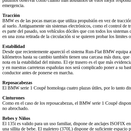
pudimos observar cómo cuanto más abusamos de ellos mejor respondía
emergencia.
Tracción
BMW es de las pocas marcas que utiliza propulsión en vez de tracción d
al suelo. Antiguamente sin sistemas electrónicos, como el control de 
es parte del pasado, son vehículos dóciles que con todos los sistema
en una zona retirada de la circulación si se quieren probar los limites
Estabilidad
Desde que recientemente apareció el sistema Run-Flat BMW equipa a 
kilómetros hasta su cambio también tienen una carcasa más dura, que a
nota en la estabilidad del mismo. El eje trasero es el que más eviden
y en nuestras carreteras españolas nos será complicado poner a su ba
conductor antes de ponerse en marcha.
Reposacabezas
El BMW serie 1 Coupé homologa cuatro plazas útiles, por lo tanto disp
Cinturones
Como en el caso de los reposacabezas, el BMW serie 1 Coupé dispone de
no abrochado.
Bebes y Niños
El 135i es valido para un uso familiar, dispone de anclajes ISOFIX en l
una sillita de bebe. El maletero (370L) dispone de suficiente espacio p