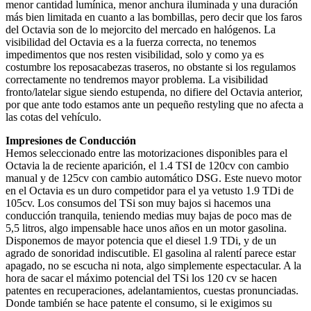
menor cantidad lumínica, menor anchura iluminada y una duración
más bien limitada en cuanto a las bombillas, pero decir que los faros
del Octavia son de lo mejorcito del mercado en halógenos. La
visibilidad del Octavia es a la fuerza correcta, no tenemos
impedimentos que nos resten visibilidad, solo y como ya es
costumbre los reposacabezas traseros, no obstante si los regulamos
correctamente no tendremos mayor problema. La visibilidad
fronto/latelar sigue siendo estupenda, no difiere del Octavia anterior,
por que ante todo estamos ante un pequeño restyling que no afecta a
las cotas del vehículo.
Impresiones de Conducción
Hemos seleccionado entre las motorizaciones disponibles para el
Octavia la de reciente aparición, el 1.4 TSI de 120cv con cambio
manual y de 125cv con cambio automático DSG. Este nuevo motor
en el Octavia es un duro competidor para el ya vetusto 1.9 TDi de
105cv. Los consumos del TSi son muy bajos si hacemos una
conducción tranquila, teniendo medias muy bajas de poco mas de
5,5 litros, algo impensable hace unos años en un motor gasolina.
Disponemos de mayor potencia que el diesel 1.9 TDi, y de un
agrado de sonoridad indiscutible. El gasolina al ralentí parece estar
apagado, no se escucha ni nota, algo simplemente espectacular. A la
hora de sacar el máximo potencial del TSi los 120 cv se hacen
patentes en recuperaciones, adelantamientos, cuestas pronunciadas.
Donde también se hace patente el consumo, si le exigimos su