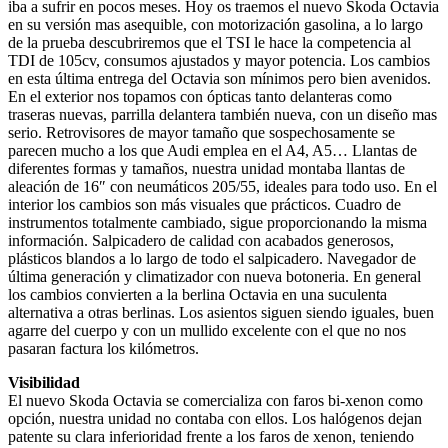
iba a sufrir en pocos meses. Hoy os traemos el nuevo Skoda Octavia
en su versión mas asequible, con motorización gasolina, a lo largo
de la prueba descubriremos que el TSI le hace la competencia al
TDI de 105cv, consumos ajustados y mayor potencia. Los cambios
en esta última entrega del Octavia son mínimos pero bien avenidos.
En el exterior nos topamos con ópticas tanto delanteras como
traseras nuevas, parrilla delantera también nueva, con un diseño mas
serio. Retrovisores de mayor tamaño que sospechosamente se
parecen mucho a los que Audi emplea en el A4, A5… Llantas de
diferentes formas y tamaños, nuestra unidad montaba llantas de
aleación de 16″ con neumáticos 205/55, ideales para todo uso. En el
interior los cambios son más visuales que prácticos. Cuadro de
instrumentos totalmente cambiado, sigue proporcionando la misma
información. Salpicadero de calidad con acabados generosos,
plásticos blandos a lo largo de todo el salpicadero. Navegador de
última generación y climatizador con nueva botoneria. En general
los cambios convierten a la berlina Octavia en una suculenta
alternativa a otras berlinas. Los asientos siguen siendo iguales, buen
agarre del cuerpo y con un mullido excelente con el que no nos
pasaran factura los kilómetros.
Visibilidad
El nuevo Skoda Octavia se comercializa con faros bi-xenon como
opción, nuestra unidad no contaba con ellos. Los halógenos dejan
patente su clara inferioridad frente a los faros de xenon, teniendo