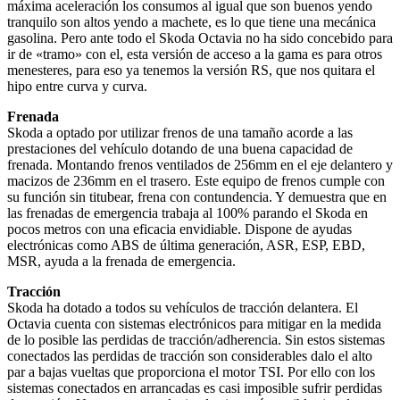
máxima aceleración los consumos al igual que son buenos yendo
tranquilo son altos yendo a machete, es lo que tiene una mecánica
gasolina. Pero ante todo el Skoda Octavia no ha sido concebido para
ir de «tramo» con el, esta versión de acceso a la gama es para otros
menesteres, para eso ya tenemos la versión RS, que nos quitara el
hipo entre curva y curva.
Frenada
Skoda a optado por utilizar frenos de una tamaño acorde a las
prestaciones del vehículo dotando de una buena capacidad de
frenada. Montando frenos ventilados de 256mm en el eje delantero y
macizos de 236mm en el trasero. Este equipo de frenos cumple con
su función sin titubear, frena con contundencia. Y demuestra que en
las frenadas de emergencia trabaja al 100% parando el Skoda en
pocos metros con una eficacia envidiable. Dispone de ayudas
electrónicas como ABS de última generación, ASR, ESP, EBD,
MSR, ayuda a la frenada de emergencia.
Tracción
Skoda ha dotado a todos su vehículos de tracción delantera. El
Octavia cuenta con sistemas electrónicos para mitigar en la medida
de lo posible las perdidas de tracción/adherencia. Sin estos sistemas
conectados las perdidas de tracción son considerables dalo el alto
par a bajas vueltas que proporciona el motor TSI. Por ello con los
sistemas conectados en arrancadas es casi imposible sufrir perdidas