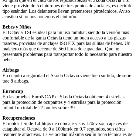
Al igual que en el caso de los reposacabezas el Skoda Octavia TSI
viene provisto de 5 cinturones de tres puntos de anclajes, es decir de
tipo estándar. Los delanteros llevan pretensores pirotécnicos. Aviso
acustico si no nos ponemos el cinturón.
Bebes y Niños
El Octavia TSI es ideal para un uso familiar, siendo la versión mas
confortable de la gama Octavia tiene un buen acceso a las plazas
traseras, provistas de anclajes ISOFIX para las sillitas de bebes. Un
maletero más que decente de 560 litros de capacidad. Que no
presentará problemas para transportar todo lo necesario para nuestro
bebe.
Airbags
En cuanto a seguridad el Skoda Octavia viene bien surtido, de serie
trae 8 airbags.
Euroncap
En las pruebas EuroNCAP el Skoda Octavia obtiene: 4 estrellas
para la protección de ocupantes y 4 estrellas para la protección
infantil un total de 27 puntos sobre 39.
Recuperaciones
El motor TSi de 1.4 litros de cubicaje y sus 120cv son capaces de
catapultar al Octavia de 0 a 100km/k en 9,7 segundos, son cifras
realmente atractivas. La velocidad máxima según ficha técnica es de